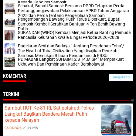
Kepada Kapolres Samosir.
Sepakat, Bupati Samosir Bersama DPRD Tetapkan Perda
Pertanggungjawaban Pelaksanaan APBD Tahun Anggaran
2025 dan Perda tentang Pengelolaan Sampah
Pengembangan Bawang Putih Terus Diperkuat, Bupati
Samosir Kembali Serahkan Bantuan 4 Ton Benih Bawang
Putih
SUKANDAR (WIRO) Kembali Menjadi Ketua Ranting Pemuda
Pancasila Kelurahan kwala Bingai Periode 2026;-2028
Pagelaran Seni dan Budaya " Jantung Peradaban Toba"/
The Heart of Toba Civilization Yang disajikan Pemkab
Samosir, Memukau Ribuan Pengunjung di PRSU.
PD MABMI Langkat SUHAIMi.S.STP ,M.SP " Memperkuat
Ukhuwah Dan Pembinaan Kader, Bersholawat.
KOMENTAR
Tampilkan
TERKINI
Sambut HUT Ke-81 RI, Sat polairud Polres
Langkat Bagikan Bendera Merah Putih
kepada Nelayan
08/08/2026,
21:49 WIB