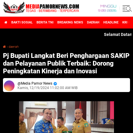
MINGGU
9 08 2026
BAKTI SOSIAL
BERITA TNI
BREAKING NEWS
DAERAH
HEADLINE
KRIMI
Selamat Datang di Me
›
daerah
Pj Bupati Langkat Beri Penghargaan SAKIP dan Pelayanan Publik Terbaik: Dorong Peningkatan Kinerja dan Inovasi
Pj Bupati Langkat Beri Penghargaan SAKIP
dan Pelayanan Publik Terbaik: Dorong
Peningkatan Kinerja dan Inovasi
Media Pamor News
Kamis, 12/19/2024 11:02:00 AM WIB