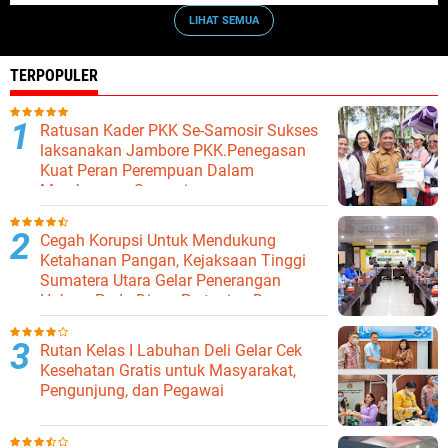
LIHAT SEMUA
TERPOPULER
Ratusan Kader PKK Se-Samosir Sukses
laksanakan Jambore PKK.Penegasan
Kuat Peran Perempuan Dalam
Membangun Samosir.
Cegah Korupsi Untuk Mendukung
Ketahanan Pangan, Kejaksaan Tinggi
Sumatera Utara Gelar Penerangan
Hukum Pada Dinas Pertanian Dan
Ketahanan Pangan
Rutan Kelas I Labuhan Deli Gelar Cek
Kesehatan Gratis untuk Masyarakat,
Pengunjung, dan Pegawai