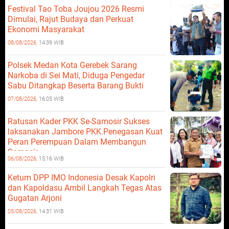
Festival Tao Toba Joujou 2026 Resmi
Dimulai, Rajut Budaya dan Perkuat
Ekonomi Masyarakat
08/08/2026,
14:39 WIB
Polsek Medan Kota Gerebek Sarang
Narkoba di Sei Mati, Diduga Pengedar
Sabu Ditangkap Beserta Barang Bukti
07/08/2026,
16:05 WIB
Ratusan Kader PKK Se-Samosir Sukses
laksanakan Jambore PKK.Penegasan Kuat
Peran Perempuan Dalam Membangun
Samosir.
06/08/2026,
15:16 WIB
Ketum DPP IMO Indonesia Desak Kapolri
dan Kapoldasu Ambil Langkah Tegas Atas
Gugatan Arjoni
05/08/2026,
14:31 WIB