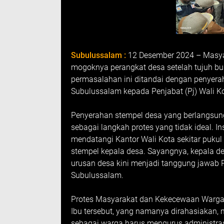
Subulussalam :
12 Desember 2024 – Masyar
mogoknya perangkat desa setelah tujuh bu
permasalahan ini ditandai dengan penyerah
Subulussalam kepada Penjabat (Pj) Wali Ko
Penyerahan stempel desa yang berlangsung 
sebagai langkah protes yang tidak ideal. In
mendatangi Kantor Wali Kota sekitar puku
stempel kepala desa. Sayangnya, kepala 
urusan desa kini menjadi tanggung jawab P
Subulussalam.
Protes Masyarakat dan Kekecewaan Warg
Ibu tersebut, yang namanya dirahasiakan
sebagai warga harus mengurus administras