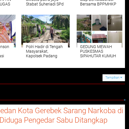
TUGAS
Stabat Suheriadi SPd
Bersama BPPMHKP
LRES
" Gelar Bullying Dan
Tanjungbalai Asahan
Perundangan .
Optimalkan Layanan
Sertifikasi Jaminan
Mutu Hasil Kelautan
dan Perikanan Dalam
Mendukung Program
Prioritas Nasional
KKP
onson
Polri Hadir di Tengah
GEDUNG MEWAH
Masyarakat,
PUSKESMAS
asi
Kapolsek Padang
SIPAHUTAR KUMUH
ovasi
Tualang Patroli
MOBILER RUSAK
ikan
Jembatan Darurat
MAMFAAT DANA BOK
Bukit Lawang
DAN JKN DI DESAK
Tangkahan
USUT KEJARI
Tampilkan
edan Kota Gerebek Sarang Narkoba di
, Diduga Pengedar Sabu Ditangkap