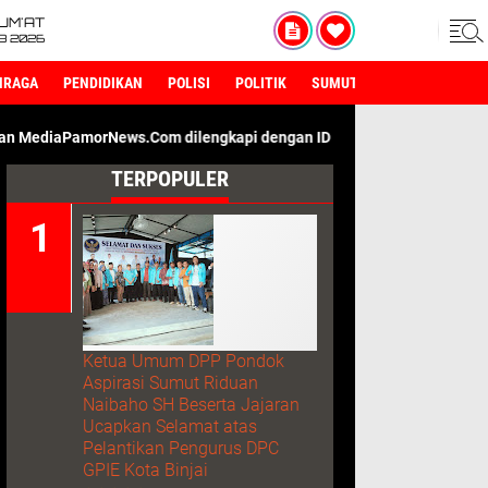
UM'AT
08 2026
HRAGA
PENDIDIKAN
POLISI
POLITIK
SUMUT
ws.Com dilengkapi dengan ID Card Wartawan. Kami Adalah Media D
TERPOPULER
Ketua Umum DPP Pondok
Aspirasi Sumut Riduan
Naibaho SH Beserta Jajaran
Ucapkan Selamat atas
Pelantikan Pengurus DPC
GPIE Kota Binjai