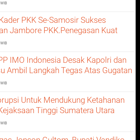
Barang Bukti
 WIB
Kader PKK Se-Samosir Sukses
an Jambore PKK.Penegasan Kuat
erempuan Dalam Membangun
 WIB
P IMO Indonesia Desak Kapolri dan
u Ambil Langkah Tegas Atas Gugatan
 WIB
rupsi Untuk Mendukung Ketahanan
Kejaksaan Tinggi Sumatera Utara
nerangan Hukum Pada Dinas
 WIB
n Dan Ketahanan Pangan