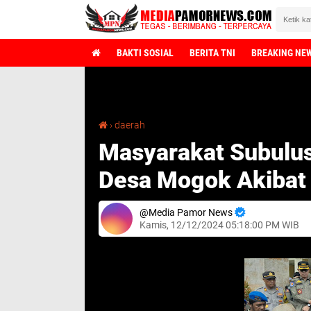
BAKTI SOSIAL
BERITA TNI
BREAKING NE
Sela
Masyarakat Subulussalam Resah: Perangkat Desa Mogok Akibat Gaji Tak Dibayar 7 Bulan
›
daerah
Masyarakat Subulu
Desa Mogok Akibat G
Media Pamor News
Kamis, 12/12/2024 05:18:00 PM WIB