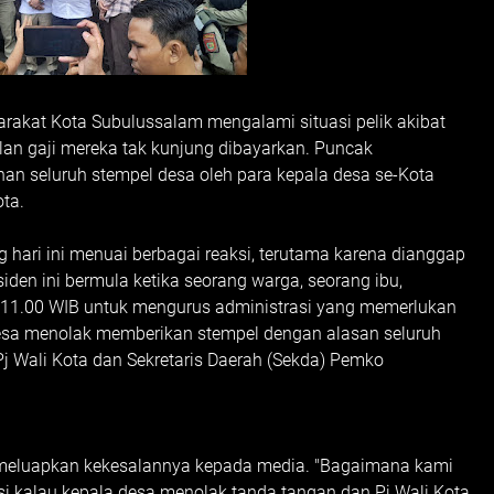
akat Kota Subulussalam mengalami situasi pelik akibat
lan gaji mereka tak kunjung dibayarkan. Puncak
an seluruh stempel desa oleh para kepala desa se-Kota
ta.
hari ini menuai berbagai reaksi, terutama karena dianggap
siden ini bermula ketika seorang warga, seorang ibu,
l 11.00 WIB untuk mengurus administrasi yang memerlukan
desa menolak memberikan stempel dengan alasan seluruh
j Wali Kota dan Sekretaris Daerah (Sekda) Pemko
a
, meluapkan kekesalannya kepada media. "Bagaimana kami
i kalau kepala desa menolak tanda tangan dan Pj Wali Kota