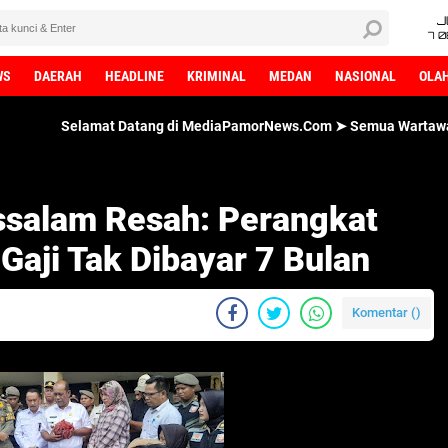
J
7 
WS
DAERAH
HEADLINE
KRIMINAL
MEDAN
NASIONAL
OLA
mat Datang di MediaPamorNews.Com ➤ Semua Wartawan MediaPamorNe
ssalam Resah: Perangkat
aji Tak Dibayar 7 Bulan
Komentar (
)