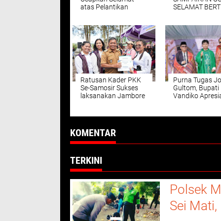
atas Pelantikan
SELAMAT BER
Pengurus DPP LSM
KEPADA KAPO
Pondok Aspirasi
BARU
Sumut
Ratusan Kader PKK
Purna Tugas J
Se-Samosir Sukses
Gultom, Bupati
laksanakan Jambore
Vandiko Apresi
PKK.Penegasan Kuat
Dedikasi dan In
Peran Perempuan
di Dunia Pendid
Dalam Membangun
Samosir.
KOMENTAR
TERKINI
Polsek M
Sei Mati