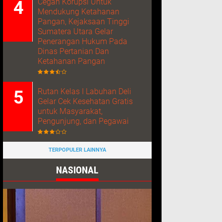
Cegah Korupsi Untuk
Mendukung Ketahanan
Pangan, Kejaksaan Tinggi
Sumatera Utara Gelar
Penerangan Hukum Pada
Dinas Pertanian Dan
Ketahanan Pangan
Rutan Kelas I Labuhan Deli
Gelar Cek Kesehatan Gratis
untuk Masyarakat,
Pengunjung, dan Pegawai
TERPOPULER LAINNYA
NASIONAL