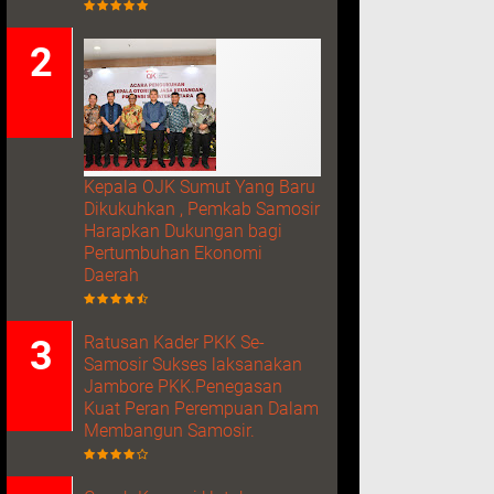
Kepala OJK Sumut Yang Baru
Dikukuhkan , Pemkab Samosir
Harapkan Dukungan bagi
Pertumbuhan Ekonomi
Daerah
Ratusan Kader PKK Se-
Samosir Sukses laksanakan
Jambore PKK.Penegasan
Kuat Peran Perempuan Dalam
Membangun Samosir.