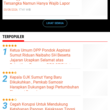
Tersangka Namun Hanya Wajib Lapor
03/08/2026,
17:41 WIB
LIHAT SEMUA
TERPOPULER
Ketua Umum DPP Pondok Aspirasi
Sumut Riduan Naibaho SH Beserta
Jajaran Ucapkan Selamat atas
Pelantikan Pengurus DPC GPIE Kota
Binjai
Kepala OJK Sumut Yang Baru
Dikukuhkan , Pemkab Samosir
Harapkan Dukungan bagi Pertumbuhan
Ekonomi Daerah
Cegah Korupsi Untuk Mendukung
Ketahanan Pangan, Kejaksaan Tinggi