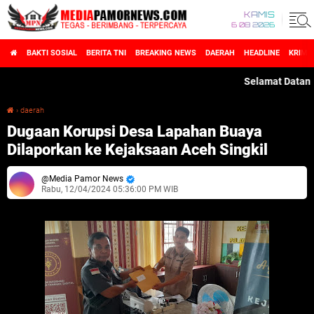
KAMIS
6 08 2026
BAKTI SOSIAL
BERITA TNI
BREAKING NEWS
DAERAH
HEADLINE
KRIMI
Selamat Datang di 
›
daerah
Dugaan Korupsi Desa Lapahan Buaya Dilaporkan ke Kejaksaan Aceh Singkil
Dugaan Korupsi Desa Lapahan Buaya
Dilaporkan ke Kejaksaan Aceh Singkil
Media Pamor News
Rabu, 12/04/2024 05:36:00 PM WIB