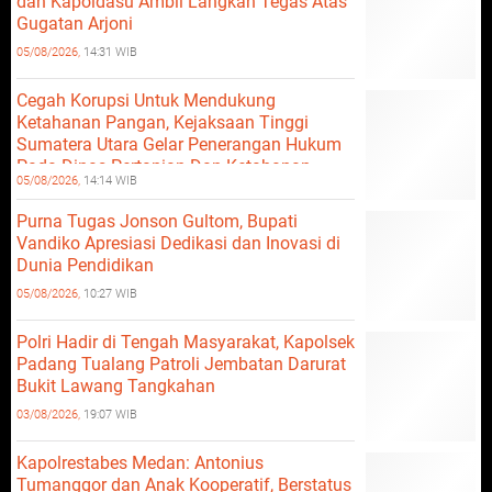
dan Kapoldasu Ambil Langkah Tegas Atas
Gugatan Arjoni
05/08/2026,
14:31 WIB
Cegah Korupsi Untuk Mendukung
Ketahanan Pangan, Kejaksaan Tinggi
Sumatera Utara Gelar Penerangan Hukum
Pada Dinas Pertanian Dan Ketahanan
05/08/2026,
14:14 WIB
Pangan
Purna Tugas Jonson Gultom, Bupati
Vandiko Apresiasi Dedikasi dan Inovasi di
Dunia Pendidikan
05/08/2026,
10:27 WIB
Polri Hadir di Tengah Masyarakat, Kapolsek
Padang Tualang Patroli Jembatan Darurat
Bukit Lawang Tangkahan
03/08/2026,
19:07 WIB
Kapolrestabes Medan: Antonius
Tumanggor dan Anak Kooperatif, Berstatus