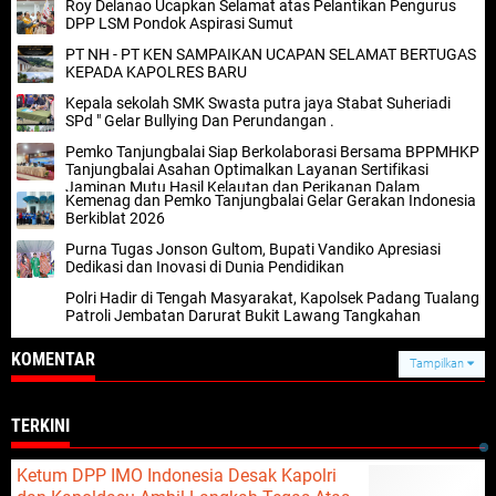
Roy Delanao Ucapkan Selamat atas Pelantikan Pengurus
DPP LSM Pondok Aspirasi Sumut
PT NH - PT KEN SAMPAIKAN UCAPAN SELAMAT BERTUGAS
KEPADA KAPOLRES BARU
Kepala sekolah SMK Swasta putra jaya Stabat Suheriadi
SPd " Gelar Bullying Dan Perundangan .
Pemko Tanjungbalai Siap Berkolaborasi Bersama BPPMHKP
Tanjungbalai Asahan Optimalkan Layanan Sertifikasi
Jaminan Mutu Hasil Kelautan dan Perikanan Dalam
Kemenag dan Pemko Tanjungbalai Gelar Gerakan Indonesia
Mendukung Program Prioritas Nasional KKP
Berkiblat 2026
Purna Tugas Jonson Gultom, Bupati Vandiko Apresiasi
Dedikasi dan Inovasi di Dunia Pendidikan
Polri Hadir di Tengah Masyarakat, Kapolsek Padang Tualang
Patroli Jembatan Darurat Bukit Lawang Tangkahan
KOMENTAR
Tampilkan
TERKINI
Ketum DPP IMO Indonesia Desak Kapolri