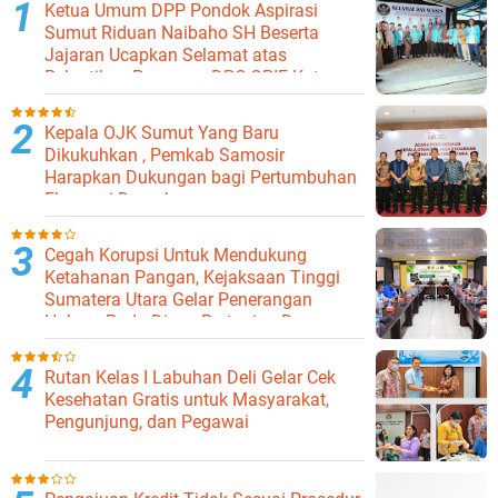
Ketua Umum DPP Pondok Aspirasi
Sumut Riduan Naibaho SH Beserta
Jajaran Ucapkan Selamat atas
Pelantikan Pengurus DPC GPIE Kota
Binjai
Kepala OJK Sumut Yang Baru
Dikukuhkan , Pemkab Samosir
Harapkan Dukungan bagi Pertumbuhan
Ekonomi Daerah
Cegah Korupsi Untuk Mendukung
Ketahanan Pangan, Kejaksaan Tinggi
Sumatera Utara Gelar Penerangan
Hukum Pada Dinas Pertanian Dan
Ketahanan Pangan
Rutan Kelas I Labuhan Deli Gelar Cek
Kesehatan Gratis untuk Masyarakat,
Pengunjung, dan Pegawai