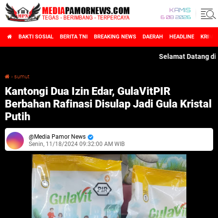
KAMIS
6 08 2026
BAKTI SOSIAL
BERITA TNI
BREAKING NEWS
DAERAH
HEADLINE
KRIMI
Selamat Datang di MediaPa
›
sumut
Kantongi Dua Izin Edar, GulaVitPIR Berbahan Rafinasi Disulap Jadi Gula Kristal Putih
Kantongi Dua Izin Edar, GulaVitPIR
Berbahan Rafinasi Disulap Jadi Gula Kristal
Putih
Media Pamor News
Senin, 11/18/2024 09:32:00 AM WIB