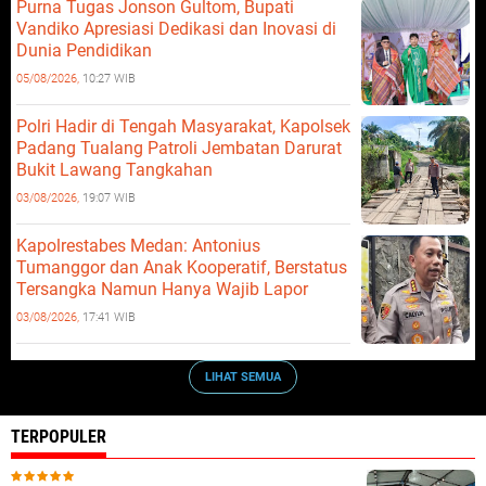
Purna Tugas Jonson Gultom, Bupati
Vandiko Apresiasi Dedikasi dan Inovasi di
Dunia Pendidikan
05/08/2026,
10:27 WIB
Polri Hadir di Tengah Masyarakat, Kapolsek
Padang Tualang Patroli Jembatan Darurat
Bukit Lawang Tangkahan
03/08/2026,
19:07 WIB
Kapolrestabes Medan: Antonius
Tumanggor dan Anak Kooperatif, Berstatus
Tersangka Namun Hanya Wajib Lapor
03/08/2026,
17:41 WIB
LIHAT SEMUA
TERPOPULER