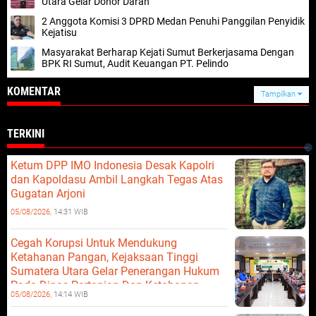
Utara Gelar Donor Darah
2 Anggota Komisi 3 DPRD Medan Penuhi Panggilan Penyidik
Kejatisu
Masyarakat Berharap Kejati Sumut Berkerjasama Dengan
BPK RI Sumut, Audit Keuangan PT. Pelindo
KOMENTAR
Tampilkan
TERKINI
Ketum DPP IMO Indonesia Desak Kapolri
dan Kapoldasu Ambil Langkah Tegas Atas
Gugatan Arjoni
05/08/2026,
14:31 WIB
Cegah Korupsi Untuk Mendukung
Ketahanan Pangan, Kejaksaan Tinggi
Sumatera Utara Gelar Penerangan Hukum
Pada Dinas Pertanian Dan Ketahanan
05/08/2026,
14:14 WIB
Pangan