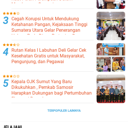
Membangun Samosir.
Cegah Korupsi Untuk Mendukung
Ketahanan Pangan, Kejaksaan Tinggi
Sumatera Utara Gelar Penerangan
Hukum Pada Dinas Pertanian Dan
Ketahanan Pangan
Rutan Kelas I Labuhan Deli Gelar Cek
Kesehatan Gratis untuk Masyarakat,
Pengunjung, dan Pegawai
Kepala OJK Sumut Yang Baru
Dikukuhkan , Pemkab Samosir
Harapkan Dukungan bagi Pertumbuhan
Ekonomi Daerah
TERPOPULER LAINNYA
JELAJAHI