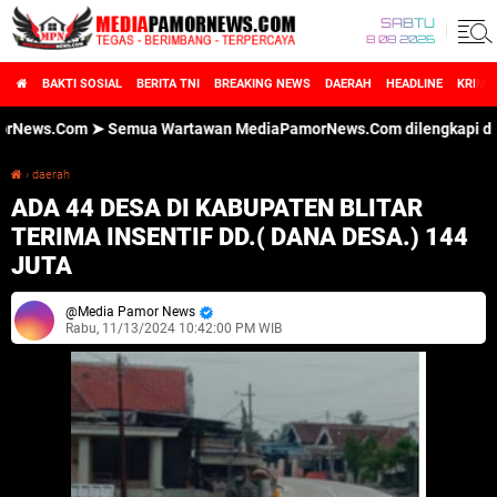
SABTU
8 08 2026
BAKTI SOSIAL
BERITA TNI
BREAKING NEWS
DAERAH
HEADLINE
KRIMI
s.Com ➤ Semua Wartawan MediaPamorNews.Com dilengkapi dengan ID
›
daerah
ADA 44 DESA DI KABUPATEN BLITAR TERIMA INSENTIF DD.( DANA DESA.) 144 JUTA
ADA 44 DESA DI KABUPATEN BLITAR
TERIMA INSENTIF DD.( DANA DESA.) 144
JUTA
Media Pamor News
Rabu, 11/13/2024 10:42:00 PM WIB