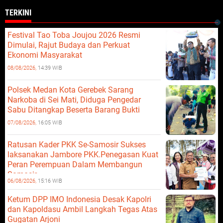
TERKINI
Festival Tao Toba Joujou 2026 Resmi
Dimulai, Rajut Budaya dan Perkuat
Ekonomi Masyarakat
08/08/2026,
14:39 WIB
Polsek Medan Kota Gerebek Sarang
Narkoba di Sei Mati, Diduga Pengedar
Sabu Ditangkap Beserta Barang Bukti
07/08/2026,
16:05 WIB
Ratusan Kader PKK Se-Samosir Sukses
laksanakan Jambore PKK.Penegasan Kuat
Peran Perempuan Dalam Membangun
Samosir.
06/08/2026,
15:16 WIB
Ketum DPP IMO Indonesia Desak Kapolri
dan Kapoldasu Ambil Langkah Tegas Atas
Gugatan Arjoni