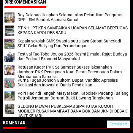
DIREKOMENDASIKAN
Roy Delanao Ucapkan Selamat atas Pelantikan Pengurus
DPP LSM Pondok Aspirasi Sumut
PT NH - PT KEN SAMPAIKAN UCAPAN SELAMAT BERTUGAS
KEPADA KAPOLRES BARU
Kepala sekolah SMK Swasta putra jaya Stabat Suheriadi
SPd " Gelar Bullying Dan Perundangan .
Festival Tao Toba Joujou 2026 Resmi Dimulai, Rajut Budaya
dan Perkuat Ekonomi Masyarakat
Ratusan Kader PKK Se-Samosir Sukses laksanakan
Jambore PKK.Penegasan Kuat Peran Perempuan Dalam
Membangun Samosir.
Purna Tugas Jonson Gultom, Bupati Vandiko Apresiasi
Dedikasi dan Inovasi di Dunia Pendidikan
Polri Hadir di Tengah Masyarakat, Kapolsek Padang Tualang
Patroli Jembatan Darurat Bukit Lawang Tangkahan
GEDUNG MEWAH PUSKESMAS SIPAHUTAR KUMUH
MOBILER RUSAK MAMFAAT DANA BOK DAN JKN DI DESAK
USUT KEJARI
KOMENTAR
Tampilkan