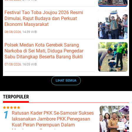
Festival Tao Toba Joujou 2026 Resmi
Dimulai, Rajut Budaya dan Perkuat
Ekonomi Masyarakat
08/08/2026,
14:39 WIB
Polsek Medan Kota Gerebek Sarang
Narkoba di Sei Mati, Diduga Pengedar
Sabu Ditangkap Beserta Barang Bukti
07/08/2026,
16:05 WIB
LIHAT SEMUA
TERPOPULER
Ratusan Kader PKK Se-Samosir Sukses
laksanakan Jambore PKK.Penegasan
Kuat Peran Perempuan Dalam
Membangun Samosir.