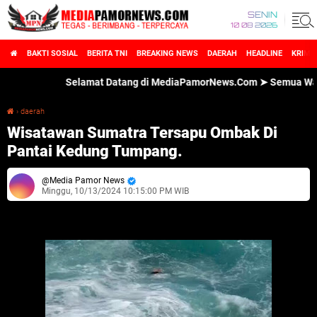
SENIN
10 08 2026
BAKTI SOSIAL
BERITA TNI
BREAKING NEWS
DAERAH
HEADLINE
KRIMI
Selamat Datang di MediaPamorNews.Com ➤ Semua Wartawan 
›
daerah
Wisatawan Sumatra Tersapu Ombak Di Pantai Kedung Tumpang.
Wisatawan Sumatra Tersapu Ombak Di
Pantai Kedung Tumpang.
Media Pamor News
Minggu, 10/13/2024 10:15:00 PM WIB