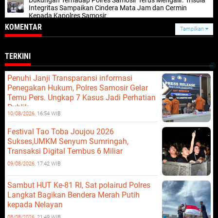
Dukungan Terhadap Polres Samosir Terus Mengalir. Trisula
Integritas Sampaikan Cindera Mata Jam dan Cermin
Kepada Kapolres Samosir.
KOMENTAR
Tampilkan
TERKINI
Penuhi Janji Transparansi informasi
Penegakan Hukum, Polres Samosir Gelar
Temu Pers. Ungkap 7 Kasus Jadi Perhatian
Publik.
10/08/2026,
16:54 WIB
Festival Tao Toba Joujou 2026
Sukses,UMKM Senyum Sumringah,
Transaksi Digital Tembus 6 Miliar
09/08/2026,
17:42 WIB
Sambut HUT Ke-81 RI, Sat polairud Polres
Langkat Bagikan Bendera Merah Putih
kepada Nelayan
08/08/2026,
21:49 WIB