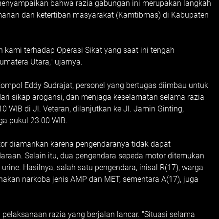
 menyampaikan bahwa razia gabungan ini merupakan langkah
manan dan ketertiban masyarakat (Kamtibmas) di Kabupaten
 kami terhadap Operasi Sikat yang saat ini tengah
umatera Utara," ujarnya.
Kompol Eddy Sudrajat, personel yang bertugas diimbau untuk
ri sikap arogansi, dan menjaga keselamatan selama razia
 WIB di Jl. Veteran, dilanjutkan ke Jl. Jamin Ginting,
ga pukul 23.00 WIB.
tor diamankan karena pengendaranya tidak dapat
araan. Selain itu, dua pengendara sepeda motor ditemukan
rine. Hasilnya, salah satu pengendara, inisal R(17), warga
nakan narkoba jenis AMP dan MET, sementara A(17), juga
pelaksanaan razia yang berjalan lancar. "Situasi selama