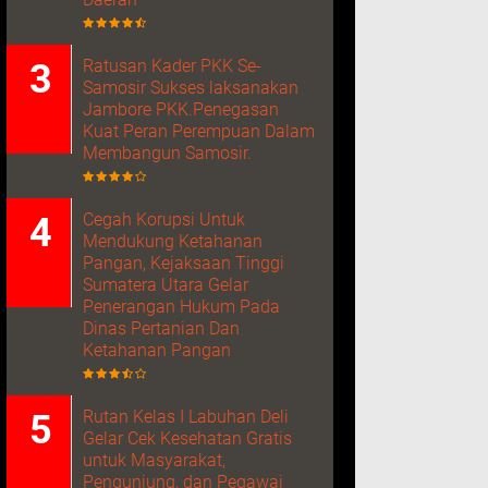
Ratusan Kader PKK Se-
Samosir Sukses laksanakan
Jambore PKK.Penegasan
Kuat Peran Perempuan Dalam
Membangun Samosir.
Cegah Korupsi Untuk
Mendukung Ketahanan
Pangan, Kejaksaan Tinggi
Sumatera Utara Gelar
Penerangan Hukum Pada
Dinas Pertanian Dan
Ketahanan Pangan
Rutan Kelas I Labuhan Deli
Gelar Cek Kesehatan Gratis
untuk Masyarakat,
Pengunjung, dan Pegawai