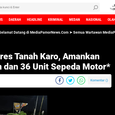
J
7 
WS
DAERAH
HEADLINE
KRIMINAL
MEDAN
NASIONAL
OLA
 di MediaPamorNews.Com ➤ Semua Wartawan MediaPamorNews.Com dil
res Tanah Karo, Amankan
 dan 36 Unit Sepeda Motor*
Komentar (
)