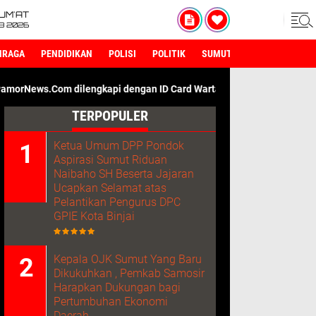
UM'AT
08 2026
HRAGA
PENDIDIKAN
POLISI
POLITIK
SUMUT
engkapi dengan ID Card Wartawan. Kami Adalah Media Dengan Sumb
TERPOPULER
Ketua Umum DPP Pondok
Aspirasi Sumut Riduan
Naibaho SH Beserta Jajaran
Ucapkan Selamat atas
Pelantikan Pengurus DPC
GPIE Kota Binjai
Kepala OJK Sumut Yang Baru
Dikukuhkan , Pemkab Samosir
Harapkan Dukungan bagi
Pertumbuhan Ekonomi
Daerah