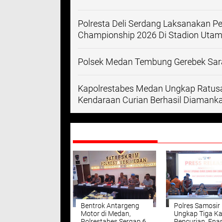
Polresta Deli Serdang Laksanakan 
Championship 2026 Di Stadion Utam
Polsek Medan Tembung Gerebek Sara
Kapolrestabes Medan Ungkap Ratusa
Kendaraan Curian Berhasil Diamank
DIREKOMENDASIKAN
Bentrok Antargeng
Polres Samosir
Motor di Medan,
Ungkap Tiga K
Polrestabes Sergap 6
Pencurian, En