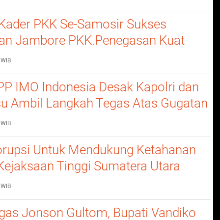
Kader PKK Se-Samosir Sukses
an Jambore PKK.Penegasan Kuat
erempuan Dalam Membangun
 WIB
P IMO Indonesia Desak Kapolri dan
u Ambil Langkah Tegas Atas Gugatan
 WIB
rupsi Untuk Mendukung Ketahanan
Kejaksaan Tinggi Sumatera Utara
nerangan Hukum Pada Dinas
 WIB
n Dan Ketahanan Pangan
gas Jonson Gultom, Bupati Vandiko