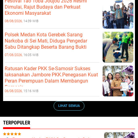
Festival Tao Toba Joujou 2026 Resmi
Dimulai, Rajut Budaya dan Perkuat
Ekonomi Masyarakat
08/08/2026,
14:39 WIB
Polsek Medan Kota Gerebek Sarang
Narkoba di Sei Mati, Diduga Pengedar
Sabu Ditangkap Beserta Barang Bukti
07/08/2026,
16:05 WIB
Ratusan Kader PKK Se-Samosir Sukses
laksanakan Jambore PKK.Penegasan Kuat
Peran Perempuan Dalam Membangun
Samosir.
06/08/2026,
15:16 WIB
LIHAT SEMUA
TERPOPULER