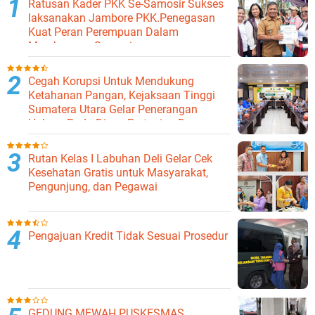
Ratusan Kader PKK Se-Samosir Sukses
laksanakan Jambore PKK.Penegasan
Kuat Peran Perempuan Dalam
Membangun Samosir.
Cegah Korupsi Untuk Mendukung
Ketahanan Pangan, Kejaksaan Tinggi
Sumatera Utara Gelar Penerangan
Hukum Pada Dinas Pertanian Dan
Ketahanan Pangan
Rutan Kelas I Labuhan Deli Gelar Cek
Kesehatan Gratis untuk Masyarakat,
Pengunjung, dan Pegawai
Pengajuan Kredit Tidak Sesuai Prosedur
GEDUNG MEWAH PUSKESMAS