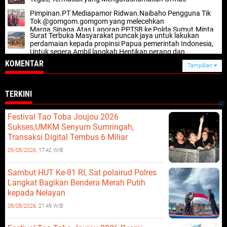
Pimpinan.PT Mediapamor Ridwan.Naibaho Pengguna Tik
Tok @gomgom.gomgom yang melecehkan
Marga.Sinaga.Atas Laporan PPTSB ke Polda Sumut.Minta
Surat Terbuka Masyarakat puncak jaya untuk lakukan
segera di Proses
perdamaian kepada propinsi Papua pemerintah Indonesia,
Untuk segera Ambil langkah Hentikan perang dan
perdamain”
KOMENTAR
Tampilkan
TERKINI
Festival Tao Toba Joujou 2026
Sukses,UMKM Senyum Sumringah,
Transaksi Digital Tembus 6 Miliar
09/08/2026,
17:42 WIB
Sambut HUT Ke-81 RI, Sat polairud Polres
Langkat Bagikan Bendera Merah Putih
kepada Nelayan
08/08/2026,
21:49 WIB