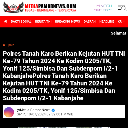
MINGGU
9 08 2026
BAKTI SOSIAL
BERITA TNI
BREAKING NEWS
DAERAH
HEADLINE
KRIMI
Selamat Datang
›
polisi
Polres Tanah Karo Berikan Kejutan HUT TNI Ke-79 Tahun 2024 Ke Kodim 0205/TK, Yonif 125/Simbisa Dan Subdenpom I/2-1 KabanjahePolres Tanah Karo Berikan Kejutan HUT TNI Ke-79 Tahun 2024 Ke Kodim 0205/TK, Yonif 125/Simbisa Dan Subdenpom I/2-1 Kabanjahe
Polres Tanah Karo Berikan Kejutan HUT TNI
Ke-79 Tahun 2024 Ke Kodim 0205/TK,
Yonif 125/Simbisa Dan Subdenpom I/2-1
KabanjahePolres Tanah Karo Berikan
Kejutan HUT TNI Ke-79 Tahun 2024 Ke
Kodim 0205/TK, Yonif 125/Simbisa Dan
Subdenpom I/2-1 Kabanjahe
Media Pamor News
Senin, 10/07/2024 09:32:00 PM WIB