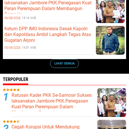
laksanakan Jambore PKK.Penegasan Kuat
Peran Perempuan Dalam Membangun
Samosir.
06/08/2026,
15:16 WIB
Ketum DPP IMO Indonesia Desak Kapolri
dan Kapoldasu Ambil Langkah Tegas Atas
Gugatan Arjoni
05/08/2026,
14:31 WIB
LIHAT SEMUA
TERPOPULER
Ratusan Kader PKK Se-Samosir Sukses
laksanakan Jambore PKK.Penegasan
Kuat Peran Perempuan Dalam
Membangun Samosir.
Cegah Korupsi Untuk Mendukung