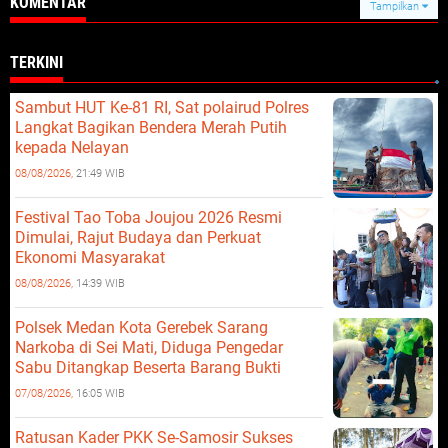
KOMENTAR
Tampilkan
TERKINI
Sambut HUT Ke-81 RI, Sat polairud Polres
Langkat Bagikan Bendera Merah Putih
kepada Nelayan
08/08/2026,
21:49 WIB
Festival Tao Toba Joujou 2026 Resmi
Dimulai, Rajut Budaya dan Perkuat
Ekonomi Masyarakat
08/08/2026,
14:39 WIB
Polsek Medan Kota Gerebek Sarang
Narkoba di Sei Mati, Diduga Pengedar
Sabu Ditangkap Beserta Barang Bukti
07/08/2026,
16:05 WIB
Ratusan Kader PKK Se-Samosir Sukses