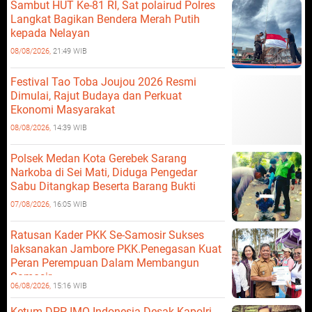
Sambut HUT Ke-81 RI, Sat polairud Polres
Langkat Bagikan Bendera Merah Putih
kepada Nelayan
08/08/2026,
21:49 WIB
Festival Tao Toba Joujou 2026 Resmi
Dimulai, Rajut Budaya dan Perkuat
Ekonomi Masyarakat
08/08/2026,
14:39 WIB
Polsek Medan Kota Gerebek Sarang
Narkoba di Sei Mati, Diduga Pengedar
Sabu Ditangkap Beserta Barang Bukti
07/08/2026,
16:05 WIB
Ratusan Kader PKK Se-Samosir Sukses
laksanakan Jambore PKK.Penegasan Kuat
Peran Perempuan Dalam Membangun
Samosir.
06/08/2026,
15:16 WIB
Ketum DPP IMO Indonesia Desak Kapolri