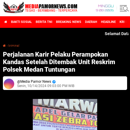
MINGGU
9 08 2026
BAKTI SOSIAL
BERITA TNI
BREAKING NEWS
DAERAH
HEADLINE
KRIMI
Selamat Datang di
›
kriminal
Perjalanan Karir Pelaku Perampokan Kandas Setelah Ditembak Unit Reskrim Polsek Medan Tuntungan
Perjalanan Karir Pelaku Perampokan
Kandas Setelah Ditembak Unit Reskrim
Polsek Medan Tuntungan
Media Pamor News
Senin, 10/14/2024 09:03:00 PM WIB