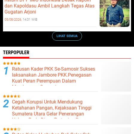
dan Kapoldasu Ambil Langkah Tegas Atas
Gugatan Arjoni
05/08/2026,
14:31 WIB
LIHAT SEMUA
TERPOPULER
Ratusan Kader PKK Se-Samosir Sukses
laksanakan Jambore PKK.Penegasan
Kuat Peran Perempuan Dalam
Membangun Samosir.
Cegah Korupsi Untuk Mendukung
Ketahanan Pangan, Kejaksaan Tinggi
Sumatera Utara Gelar Penerangan
Hukum Pada Dinas Pertanian Dan
Ketahanan Pangan