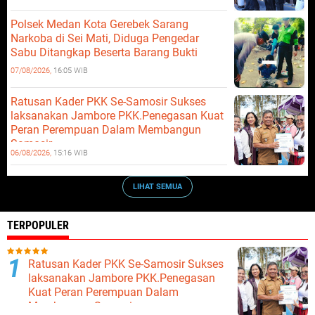
Polsek Medan Kota Gerebek Sarang
Narkoba di Sei Mati, Diduga Pengedar
Sabu Ditangkap Beserta Barang Bukti
07/08/2026,
16:05 WIB
Ratusan Kader PKK Se-Samosir Sukses
laksanakan Jambore PKK.Penegasan Kuat
Peran Perempuan Dalam Membangun
Samosir.
06/08/2026,
15:16 WIB
LIHAT SEMUA
TERPOPULER
Ratusan Kader PKK Se-Samosir Sukses
laksanakan Jambore PKK.Penegasan
Kuat Peran Perempuan Dalam
Membangun Samosir.