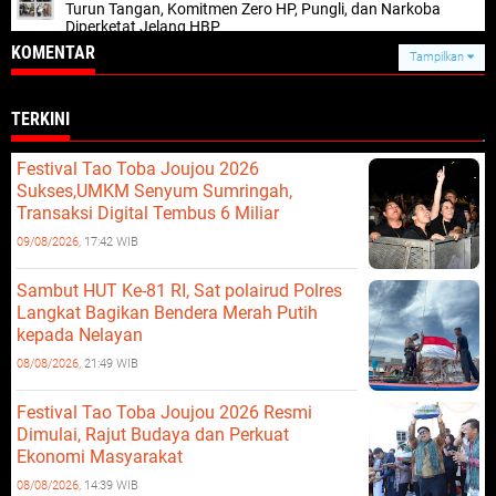
Turun Tangan, Komitmen Zero HP, Pungli, dan Narkoba
Diperketat Jelang HBP
KOMENTAR
Tampilkan
TERKINI
Festival Tao Toba Joujou 2026
Sukses,UMKM Senyum Sumringah,
Transaksi Digital Tembus 6 Miliar
09/08/2026,
17:42 WIB
Sambut HUT Ke-81 RI, Sat polairud Polres
Langkat Bagikan Bendera Merah Putih
kepada Nelayan
08/08/2026,
21:49 WIB
Festival Tao Toba Joujou 2026 Resmi
Dimulai, Rajut Budaya dan Perkuat
Ekonomi Masyarakat
08/08/2026,
14:39 WIB