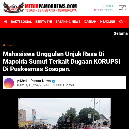
SENIN
10 08 2026
BAKTI SOSIAL
BERITA TNI
BREAKING NEWS
DAERAH
HEADLINE
KRIMI
Selamat Data
›
sumut
Mahasiswa Unggulan Unjuk Rasa Di Mapolda Sumut Terkait Dugaan KORUPSI Di Puskesmas Sosopan.
Mahasiswa Unggulan Unjuk Rasa Di
Mapolda Sumut Terkait Dugaan KORUPSI
Di Puskesmas Sosopan.
Media Pamor News
Kamis, 10/24/2024 05:21:00 PM WIB