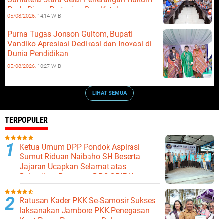
Pada Dinas Pertanian Dan Ketahanan
05/08/2026,
14:14 WIB
Pangan
Purna Tugas Jonson Gultom, Bupati
Vandiko Apresiasi Dedikasi dan Inovasi di
Dunia Pendidikan
05/08/2026,
10:27 WIB
LIHAT SEMUA
TERPOPULER
Ketua Umum DPP Pondok Aspirasi
Sumut Riduan Naibaho SH Beserta
Jajaran Ucapkan Selamat atas
Pelantikan Pengurus DPC GPIE Kota
Binjai
Ratusan Kader PKK Se-Samosir Sukses
laksanakan Jambore PKK.Penegasan