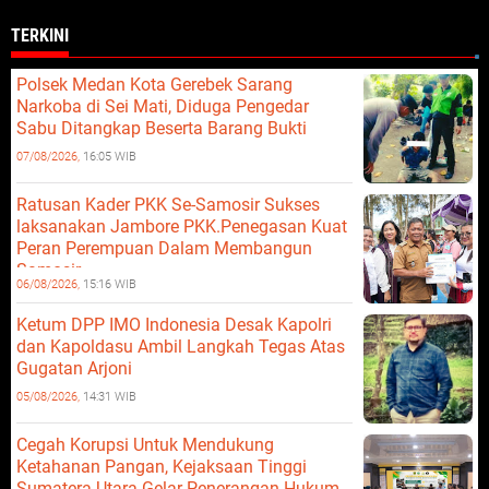
TERKINI
Polsek Medan Kota Gerebek Sarang
Narkoba di Sei Mati, Diduga Pengedar
Sabu Ditangkap Beserta Barang Bukti
07/08/2026,
16:05 WIB
Ratusan Kader PKK Se-Samosir Sukses
laksanakan Jambore PKK.Penegasan Kuat
Peran Perempuan Dalam Membangun
Samosir.
06/08/2026,
15:16 WIB
Ketum DPP IMO Indonesia Desak Kapolri
dan Kapoldasu Ambil Langkah Tegas Atas
Gugatan Arjoni
05/08/2026,
14:31 WIB
Cegah Korupsi Untuk Mendukung
Ketahanan Pangan, Kejaksaan Tinggi
Sumatera Utara Gelar Penerangan Hukum