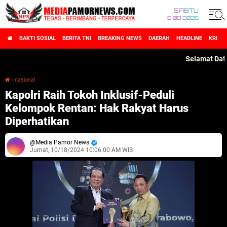
SABTU
8 08 2026
BAKTI SOSIAL
BERITA TNI
BREAKING NEWS
DAERAH
HEADLINE
KRIMI
Selamat Datang di
›
nasional
Kapolri Raih Tokoh Inklusif-Peduli Kelompok Rentan: Hak Rakyat Harus Diperhatikan
Kapolri Raih Tokoh Inklusif-Peduli
Kelompok Rentan: Hak Rakyat Harus
Diperhatikan
Media Pamor News
Jumat, 10/18/2024 10:06:00 AM WIB