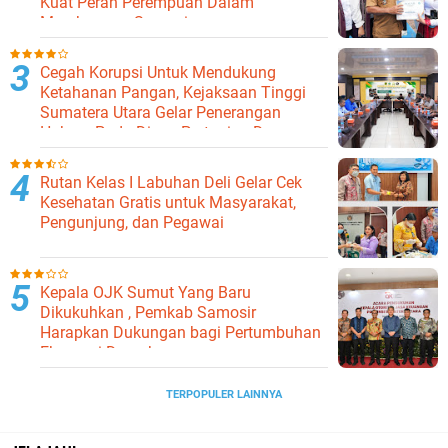
Kuat Peran Perempuan Dalam
Membangun Samosir.
Cegah Korupsi Untuk Mendukung
Ketahanan Pangan, Kejaksaan Tinggi
Sumatera Utara Gelar Penerangan
Hukum Pada Dinas Pertanian Dan
Ketahanan Pangan
Rutan Kelas I Labuhan Deli Gelar Cek
Kesehatan Gratis untuk Masyarakat,
Pengunjung, dan Pegawai
Kepala OJK Sumut Yang Baru
Dikukuhkan , Pemkab Samosir
Harapkan Dukungan bagi Pertumbuhan
Ekonomi Daerah
TERPOPULER LAINNYA