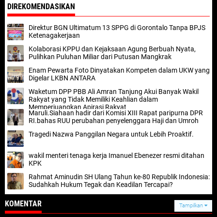
DIREKOMENDASIKAN
Direktur BGN Ultimatum 13 SPPG di Gorontalo Tanpa BPJS
Ketenagakerjaan
Kolaborasi KPPU dan Kejaksaan Agung Berbuah Nyata,
Pulihkan Puluhan Miliar dari Putusan Mangkrak
‎Enam Pewarta Foto Dinyatakan Kompeten dalam UKW yang
Digelar LKBN ANTARA ‎
Waketum DPP PBB Ali Amran Tanjung Akui Banyak Wakil
Rakyat yang Tidak Memiliki Keahlian dalam
Memperjuangkan Apirasi Rakyat
Maruli.Siahaan hadir dari Komisi XIII Rapat paripurna DPR
RI.bahas RUU perubahan penyelenggara Haji dan Umroh
Tragedi Nazwa Panggilan Negara untuk Lebih Proaktif.
wakil menteri tenaga kerja Imanuel Ebenezer resmi ditahan
KPK
Rahmat Aminudin SH Ulang Tahun ke-80 Republik Indonesia:
Sudahkah Hukum Tegak dan Keadilan Tercapai?
KOMENTAR
Tampilkan