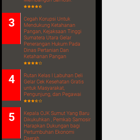
Cegah Korupsi Untuk
Mendukung Ketahanan
Pangan, Kejaksaan Tinggi
Sumatera Utara Gelar
Penerangan Hukum Pada
Dinas Pertanian Dan
Ketahanan Pangan
Rutan Kelas I Labuhan Deli
Gelar Cek Kesehatan Gratis
untuk Masyarakat,
Pengunjung, dan Pegawai
Kepala OJK Sumut Yang Baru
Dikukuhkan , Pemkab Samosir
Harapkan Dukungan bagi
Pertumbuhan Ekonomi
Daerah