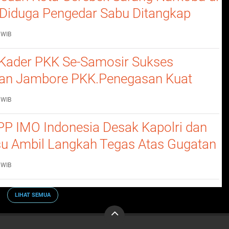
, Diduga Pengedar Sabu Ditangkap
Barang Bukti
 WIB
Kader PKK Se-Samosir Sukses
an Jambore PKK.Penegasan Kuat
erempuan Dalam Membangun
 WIB
P IMO Indonesia Desak Kapolri dan
u Ambil Langkah Tegas Atas Gugatan
 WIB
LIHAT SEMUA