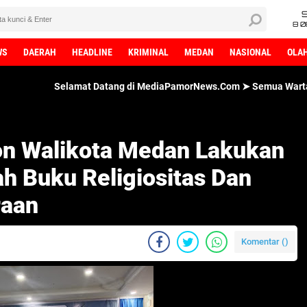
8 0
WS
DAERAH
HEADLINE
KRIMINAL
MEDAN
NASIONAL
OLA
Selamat Datang di MediaPamorNews.Com ➤ Semua Wartawan MediaPam
lon Walikota Medan Lakukan
h Buku Religiositas Dan
raan
Komentar (
)