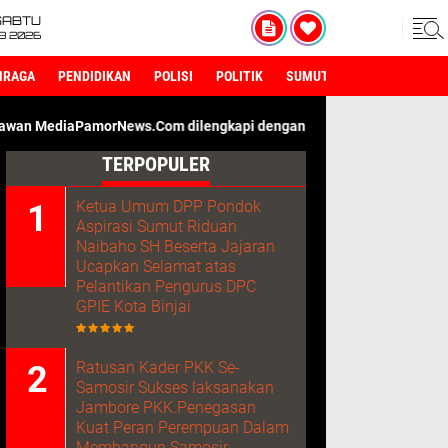
SABTU
8 2026
HRAGA
PENDIDIKAN
POLISI
POLITIK
SUMUT
orNews.Com dilengkapi dengan ID Card Wartawan. Kami Adalah Med
TERPOPULER
Ketua Umum DPP Pondok
Aspirasi Sumut Riduan
Naibaho SH Beserta Jajaran
Ucapkan Selamat atas
Pelantikan Pengurus DPC
GPIE Kota Binjai
Ratusan Kader PKK Se-
Samosir Sukses laksanakan
Jambore PKK.Penegasan
Kuat Peran Perempuan Dalam
Membangun Samosir.