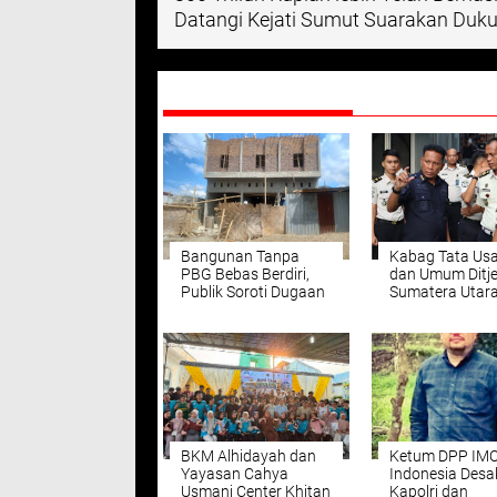
Datangi Kejati Sumut Suarakan Duku
DIREKOMENDASIKAN
Bangunan Tanpa
Kabag Tata Us
PBG Bebas Berdiri,
dan Umum Ditj
Publik Soroti Dugaan
Sumatera Utar
Permainan Oknum
Berikan Pengu
Pejabat
Tugas dan Fung
kepada Jajaran
Lapas Kelas IIA
Pancur Batu
BKM Alhidayah dan
Ketum DPP IM
Yayasan Cahya
Indonesia Desa
Usmani Center Khitan
Kapolri dan