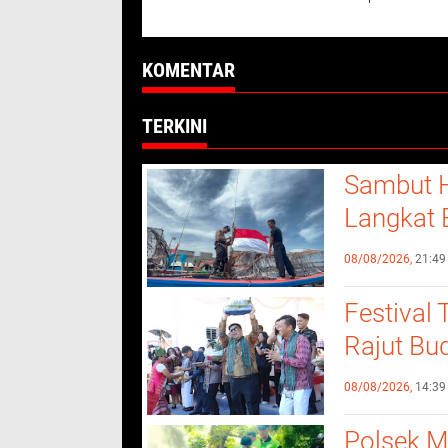
60 Anak Yatim dan
Kapoldasu Amb
Dhuafa
Langkah Tegas
Gugatan Arjoni
KOMENTAR
TERKINI
Sambut H
Langkat 
Nelayan
08/08/2026,
21:49
Festival
Rajut Bu
Masyara
08/08/2026,
14:39
Polsek M