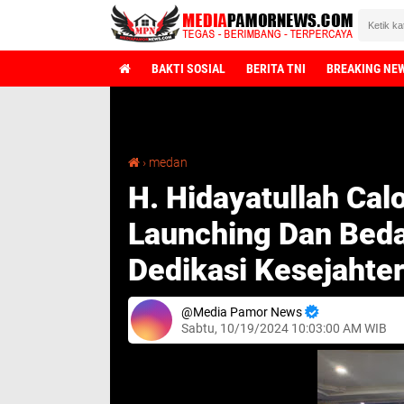
BAKTI SOSIAL
BERITA TNI
BREAKING NE
H. Hidayatullah Calon Walikota Medan Lakukan Launching Dan Bedah Buku Religiositas Dan Dedikasi Kesejahteraan
›
medan
H. Hidayatullah Ca
Launching Dan Beda
Dedikasi Kesejahte
Media Pamor News
Sabtu, 10/19/2024 10:03:00 AM WIB