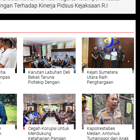
ngan Terhadap Kinerja Pidsus Kejaksaan R.I
aha
Karutan Labuhan Deli
Kejati Sumatera
enpas
Bekali Taruna
Utara Raih
a
Poltekip Dengan
Penghargaan
atan
Penguatan Integritas
Peringkat III
si
Jelang Praktik Kerja
Pelaksanaan APBN
Lapangan
Satuan Kerja Mitra
KPPN Medan II
O
Cegah Korupsi Untuk
Kapolrestabes
k
Mendukung
Medan: Antonius
Ketahanan Pangan,
Tumanggor dan Anak