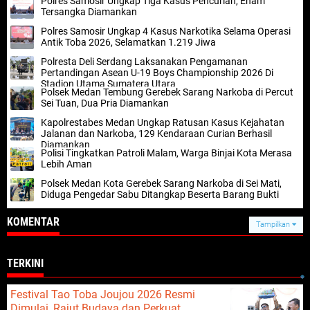
Polres Samosir Ungkap Tiga Kasus Pencurian, Enam
Tersangka Diamankan
Polres Samosir Ungkap 4 Kasus Narkotika Selama Operasi
Antik Toba 2026, Selamatkan 1.219 Jiwa
Polresta Deli Serdang Laksanakan Pengamanan
Pertandingan Asean U-19 Boys Championship 2026 Di
Stadion Utama Sumatera Utara
Polsek Medan Tembung Gerebek Sarang Narkoba di Percut
Sei Tuan, Dua Pria Diamankan
Kapolrestabes Medan Ungkap Ratusan Kasus Kejahatan
Jalanan dan Narkoba, 129 Kendaraan Curian Berhasil
Diamankan
Polisi Tingkatkan Patroli Malam, Warga Binjai Kota Merasa
Lebih Aman
Polsek Medan Kota Gerebek Sarang Narkoba di Sei Mati,
Diduga Pengedar Sabu Ditangkap Beserta Barang Bukti
KOMENTAR
Tampilkan
TERKINI
Festival Tao Toba Joujou 2026 Resmi
Dimulai, Rajut Budaya dan Perkuat