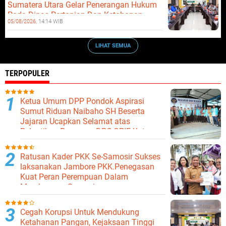
Sumatera Utara Gelar Penerangan Hukum
Pada Dinas Pertanian Dan Ketahanan
05/08/2026,
14:14 WIB
Pangan
LIHAT SEMUA
TERPOPULER
Ketua Umum DPP Pondok Aspirasi
Sumut Riduan Naibaho SH Beserta
Jajaran Ucapkan Selamat atas
Pelantikan Pengurus DPC GPIE Kota
Binjai
Ratusan Kader PKK Se-Samosir Sukses
laksanakan Jambore PKK.Penegasan
Kuat Peran Perempuan Dalam
Membangun Samosir.
Cegah Korupsi Untuk Mendukung
Ketahanan Pangan, Kejaksaan Tinggi