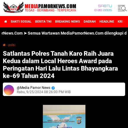
SABTU
8 08 2026
BAKTI SOSIAL
BERITA TNI
BREAKING NEWS
DAERAH
HEADLINE
KRIMI
.Com ➤ Semua Wartawan MediaPamorNews.Com dilengkapi dengan ID 
›
polisi
Satlantas Polres Tanah Karo Raih Juara Kedua dalam Local Heroes Award pada Peringatan Hari Lalu Lintas Bhayangkara ke-69 Tahun 2024
Satlantas Polres Tanah Karo Raih Juara
Kedua dalam Local Heroes Award pada
Peringatan Hari Lalu Lintas Bhayangkara
ke-69 Tahun 2024
Media Pamor News
Rabu, 9/25/2024 08:26:00 PM WIB