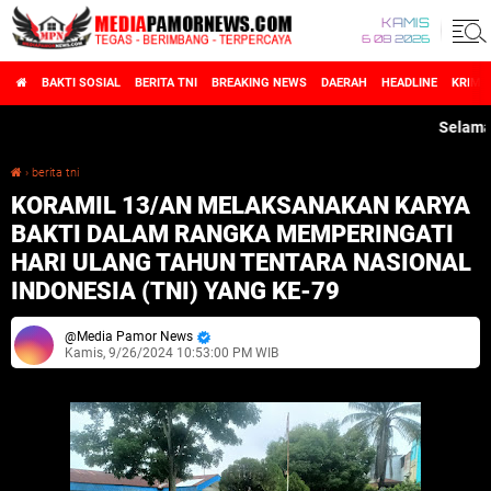
KAMIS
6 08 2026
BAKTI SOSIAL
BERITA TNI
BREAKING NEWS
DAERAH
HEADLINE
KRIMI
Selamat Dat
›
berita tni
KORAMIL 13/AN MELAKSANAKAN KARYA BAKTI DALAM RANGKA MEMPERINGATI HARI ULANG TAHUN TENTARA NASIONAL INDONESIA (TNI) YANG KE-79
KORAMIL 13/AN MELAKSANAKAN KARYA
BAKTI DALAM RANGKA MEMPERINGATI
HARI ULANG TAHUN TENTARA NASIONAL
INDONESIA (TNI) YANG KE-79
Media Pamor News
Kamis, 9/26/2024 10:53:00 PM WIB