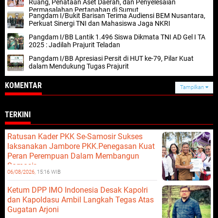
Ruang, Penataan Aset Daerah, dan Penyelesaian
Permasalahan Pertanahan di Sumut
Pangdam I/Bukit Barisan Terima Audiensi BEM Nusantara,
Perkuat Sinergi TNI dan Mahasiswa Jaga NKRI
Pangdam I/BB Lantik 1.496 Siswa Dikmata TNI AD Gel I TA
2025 : Jadilah Prajurit Teladan
Pangdam I/BB Apresiasi Persit di HUT ke-79, Pilar Kuat
dalam Mendukung Tugas Prajurit
KOMENTAR
Tampilkan
TERKINI
Ratusan Kader PKK Se-Samosir Sukses
laksanakan Jambore PKK.Penegasan Kuat
Peran Perempuan Dalam Membangun
Samosir.
06/08/2026,
15:16 WIB
Ketum DPP IMO Indonesia Desak Kapolri
dan Kapoldasu Ambil Langkah Tegas Atas
Gugatan Arjoni