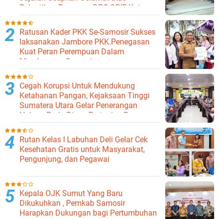
Pelantikan Pengurus DPC GPIE Kota
Binjai
Ratusan Kader PKK Se-Samosir Sukses
laksanakan Jambore PKK.Penegasan
Kuat Peran Perempuan Dalam
Membangun Samosir.
Cegah Korupsi Untuk Mendukung
Ketahanan Pangan, Kejaksaan Tinggi
Sumatera Utara Gelar Penerangan
Hukum Pada Dinas Pertanian Dan
Ketahanan Pangan
Rutan Kelas I Labuhan Deli Gelar Cek
Kesehatan Gratis untuk Masyarakat,
Pengunjung, dan Pegawai
Kepala OJK Sumut Yang Baru
Dikukuhkan , Pemkab Samosir
Harapkan Dukungan bagi Pertumbuhan