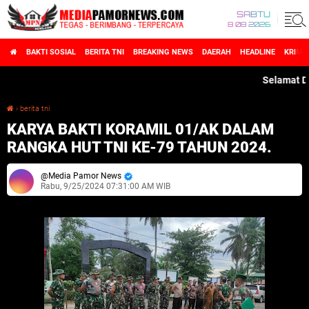
SABTU
8 08 2026
BAKTI SOSIAL
BERITA TNI
BREAKING NEWS
DAERAH
HEADLINE
KRIMI
Selamat Datang 
›
berita tni
KARYA BAKTI KORAMIL 01/AK DALAM RANGKA HUT TNI KE-79 TAHUN 2024.
KARYA BAKTI KORAMIL 01/AK DALAM
RANGKA HUT TNI KE-79 TAHUN 2024.
Media Pamor News
Rabu, 9/25/2024 07:31:00 AM WIB