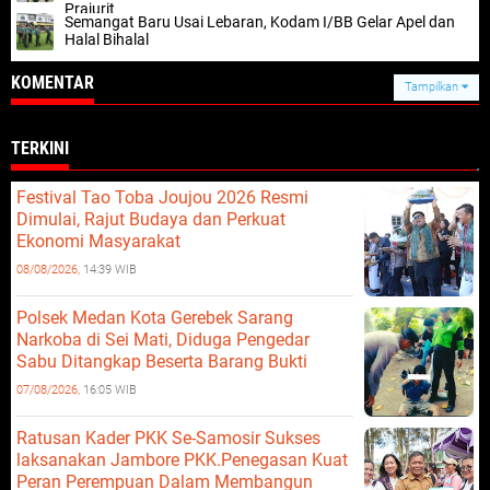
Prajurit
Semangat Baru Usai Lebaran, Kodam I/BB Gelar Apel dan
Halal Bihalal
KOMENTAR
Tampilkan
TERKINI
Festival Tao Toba Joujou 2026 Resmi
Dimulai, Rajut Budaya dan Perkuat
Ekonomi Masyarakat
08/08/2026,
14:39 WIB
Polsek Medan Kota Gerebek Sarang
Narkoba di Sei Mati, Diduga Pengedar
Sabu Ditangkap Beserta Barang Bukti
07/08/2026,
16:05 WIB
Ratusan Kader PKK Se-Samosir Sukses
laksanakan Jambore PKK.Penegasan Kuat
Peran Perempuan Dalam Membangun