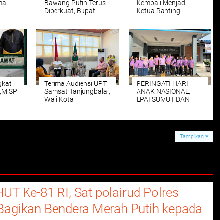
ma
Bawang Putih Terus
Kembali Menjadi
Diperkuat, Bupati
Ketua Ranting
Samosir Kembali
Pemuda Pancasila
awaban
Serahkan Bantuan 4
Kelurahan kwala
PBD
Ton Benih Bawang
Bingai Periode
n
Putih
2026;-2028
a
olaan
gkat
Terima Audiensi UPT
PERINGATI HARI
,M.SP
Samsat Tanjungbalai,
ANAK NASIONAL,
Wali Kota
LPAI SUMUT DAN
Mahyaruddin Minta
LPKA KELAS I
er,
ASN Jadi Contoh
MEDAN GELAR
Patuh Bayar Pajak
PSIKOLOGI
Kendaraan
INTERAKTIF DAN
Tampilkan
GAMES BAGI ANAK
BINAAN
UT Ke-81 RI, Sat polairud Polres
Bagikan Bendera Merah Putih kepada