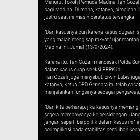
Menurut Tokoh Pemuda Madina Tan Gozali N
bagi Madina. Di mana, katanya, pimpinan le
justru saat ini masih berstatus tersangka.
"Dan kasusnya pun karena kasus dugaan su
yang malah mengisap rakyat," ujar manta
Madina ini, Jumat (13/9/2024).
Karena itu, Tan Gozali mendesak Polda Su
dalam kasus suap seleksi PPPK ini.
Tan Gozali juga menyebut, Erwin Lubis juga
katanya, Ketua DPD Gerindra itu telah caca
menjalankan fungsinya sebagai pengawas,
"Dan kita berharap, jika kasusnya memang 
segera membawanya ke persidangan. Jangan
jangan seperti berpolitik dalam kasus ini
berimplikasi pada stabilitas pemilihan kep