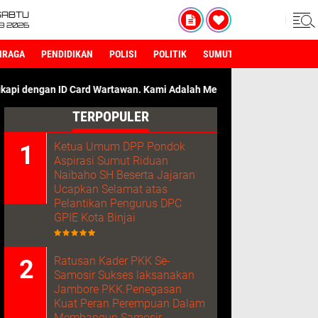
SABTU
8 2026
HRAGA
PENDIDIKAN
POLISI
POLITIK
SUMUT
ard Wartawan. Kami Adalah Media Dengan Sumber Referensi Terper
TERPOPULER
Ketua Umum DPP Pondok
Aspirasi Sumut Riduan
Naibaho SH Beserta Jajaran
Ucapkan Selamat atas
Pelantikan Pengurus DPC
GPIE Kota Binjai
Ratusan Kader PKK Se-
Samosir Sukses laksanakan
Jambore PKK.Penegasan
Kuat Peran Perempuan Dalam
Membangun Samosir.