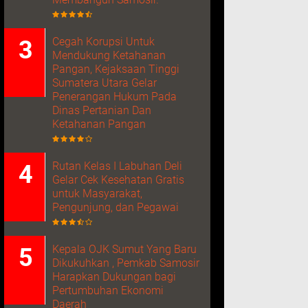
Cegah Korupsi Untuk
Mendukung Ketahanan
Pangan, Kejaksaan Tinggi
Sumatera Utara Gelar
Penerangan Hukum Pada
Dinas Pertanian Dan
Ketahanan Pangan
Rutan Kelas I Labuhan Deli
Gelar Cek Kesehatan Gratis
untuk Masyarakat,
Pengunjung, dan Pegawai
Kepala OJK Sumut Yang Baru
Dikukuhkan , Pemkab Samosir
Harapkan Dukungan bagi
Pertumbuhan Ekonomi
Daerah