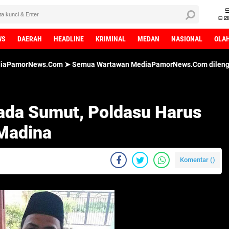
8 0
WS
DAERAH
HEADLINE
KRIMINAL
MEDAN
NASIONAL
OLA
Com ➤ Semua Wartawan MediaPamorNews.Com dilengkapi dengan ID C
kada Sumut, Poldasu Harus
Madina
Komentar (
)