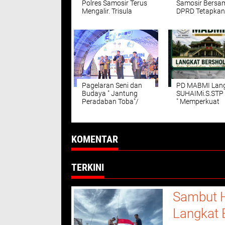
Polres Samosir Terus
Samosir Bersa
Mengalir. Trisula
DPRD Tetapkan
Integritas Sampaikan
Perda
Cindera Mata Jam
Pertanggungj
dan Cermin Kepada
Pelaksanaan A
Kapolres Samosir.
Tahun Anggara
2025 dan Perd
tentang Pengel
Sampah
Pagelaran Seni dan
PD MABMI Lan
Budaya " Jantung
SUHAIMi.S.STP 
Peradaban Toba"/
" Memperkuat
The Heart of Toba
Ukhuwah Dan
Civilization Yang
Pembinaan Kad
disajikan Pemkab
Bersholawat.
Samosir, Memukau
KOMENTAR
Ribuan Pengunjung
di PRSU.
TERKINI
Sambut H
Langkat 