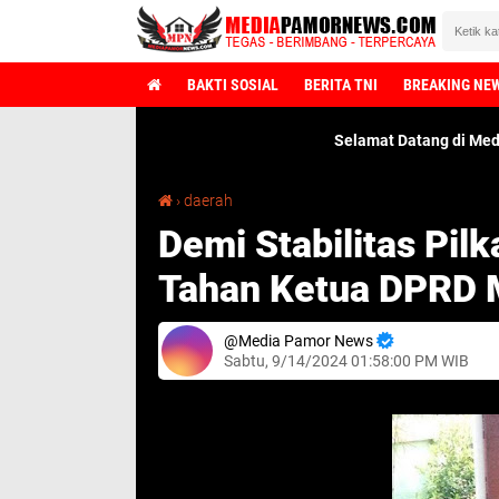
BAKTI SOSIAL
BERITA TNI
BREAKING NE
Selamat Datang di MediaPamorNews.
Demi Stabilitas Pilkada Sumut, Poldasu Harus Tahan Ketua DPRD Madina
›
daerah
Demi Stabilitas Pil
Tahan Ketua DPRD 
Media Pamor News
Sabtu, 9/14/2024 01:58:00 PM WIB