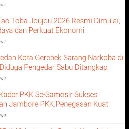
 WIB
 Tao Toba Joujou 2026 Resmi Dimulai,
daya dan Perkuat Ekonomi
kat
 WIB
edan Kota Gerebek Sarang Narkoba di
, Diduga Pengedar Sabu Ditangkap
Barang Bukti
 WIB
Kader PKK Se-Samosir Sukses
an Jambore PKK.Penegasan Kuat
erempuan Dalam Membangun
 WIB