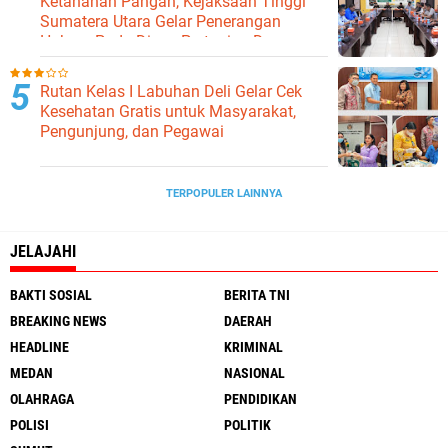
Ketahanan Pangan, Kejaksaan Tinggi
Sumatera Utara Gelar Penerangan
Hukum Pada Dinas Pertanian Dan
Ketahanan Pangan
Rutan Kelas I Labuhan Deli Gelar Cek
Kesehatan Gratis untuk Masyarakat,
Pengunjung, dan Pegawai
TERPOPULER LAINNYA
JELAJAHI
BAKTI SOSIAL
BERITA TNI
BREAKING NEWS
DAERAH
HEADLINE
KRIMINAL
MEDAN
NASIONAL
OLAHRAGA
PENDIDIKAN
POLISI
POLITIK