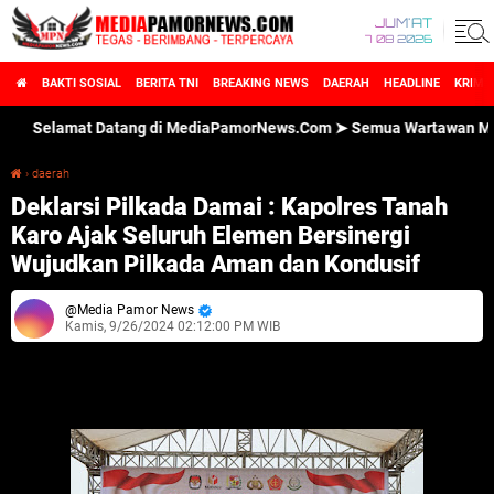
JUM'AT
7 08 2026
BAKTI SOSIAL
BERITA TNI
BREAKING NEWS
DAERAH
HEADLINE
KRIMI
elamat Datang di MediaPamorNews.Com ➤ Semua Wartawan MediaPamo
›
daerah
Deklarsi Pilkada Damai : Kapolres Tanah Karo Ajak Seluruh Elemen Bersinergi Wujudkan Pilkada Aman dan Kondusif
Deklarsi Pilkada Damai : Kapolres Tanah
Karo Ajak Seluruh Elemen Bersinergi
Wujudkan Pilkada Aman dan Kondusif
Media Pamor News
Kamis, 9/26/2024 02:12:00 PM WIB