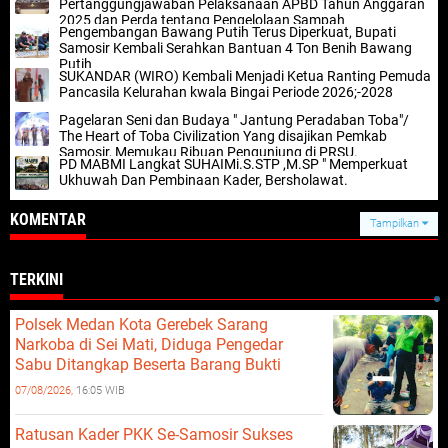
Pertanggungjawaban Pelaksanaan APBD Tahun Anggaran
2025 dan Perda tentang Pengelolaan Sampah
Pengembangan Bawang Putih Terus Diperkuat, Bupati
Samosir Kembali Serahkan Bantuan 4 Ton Benih Bawang
Putih
SUKANDAR (WIRO) Kembali Menjadi Ketua Ranting Pemuda
Pancasila Kelurahan kwala Bingai Periode 2026;-2028
Pagelaran Seni dan Budaya " Jantung Peradaban Toba"/
The Heart of Toba Civilization Yang disajikan Pemkab
Samosir, Memukau Ribuan Pengunjung di PRSU.
PD MABMI Langkat SUHAIMi.S.STP ,M.SP " Memperkuat
Ukhuwah Dan Pembinaan Kader, Bersholawat.
KOMENTAR
Tampilkan
TERKINI
Polsek Medan Kota Gerebek Sarang
Narkoba di Sei Mati, Diduga Pengedar
Sabu Ditangkap Beserta Barang Bukti
07/08/2026,
16:05 WIB
Ratusan Kader PKK Se-Samosir Sukses