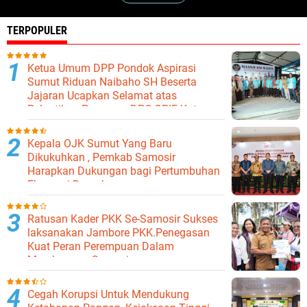
TERPOPULER
Ketua Umum DPP Pondok Aspirasi
Sumut Riduan Naibaho SH Beserta
Jajaran Ucapkan Selamat atas
Pelantikan Pengurus DPC GPIE Kota
Binjai
Kepala OJK Sumut Yang Baru
Dikukuhkan , Pemkab Samosir
Harapkan Dukungan bagi Pertumbuhan
Ekonomi Daerah
Ratusan Kader PKK Se-Samosir Sukses
laksanakan Jambore PKK.Penegasan
Kuat Peran Perempuan Dalam
Membangun Samosir.
Cegah Korupsi Untuk Mendukung