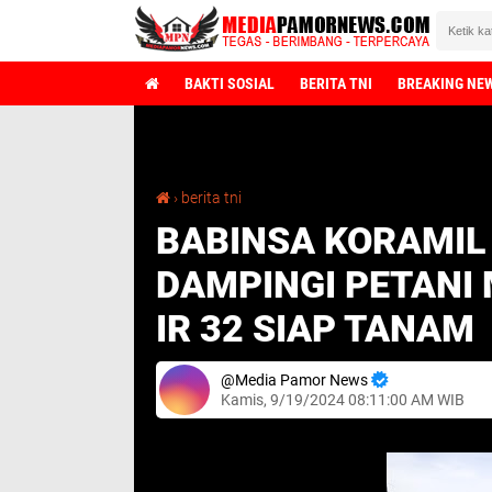
BAKTI SOSIAL
BERITA TNI
BREAKING NE
Selamat 
BABINSA KORAMIL 02/TL KODIM 0209/LB DAMPINGI PETANI MERAWAT BIBIT PADI JENIS IR 32 SIAP TANAM
›
berita tni
BABINSA KORAMIL 
DAMPINGI PETANI 
IR 32 SIAP TANAM
Media Pamor News
Kamis, 9/19/2024 08:11:00 AM WIB