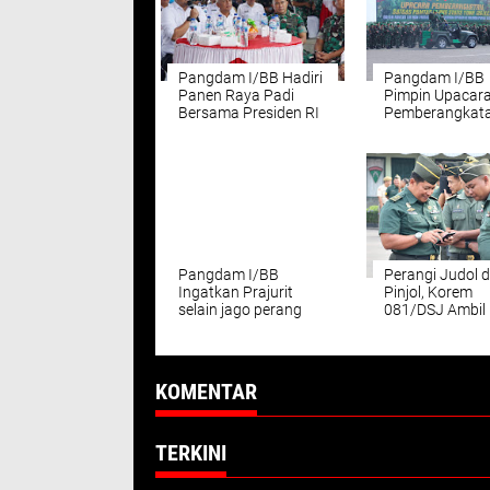
Pangdam I/BB Hadiri
Pangdam I/BB
Panen Raya Padi
Pimpin Upacar
Bersama Presiden RI
Pemberangkat
dan Petani di 14
Satgas Pamtas 
Provinsi
PNG Statis Yoni
126/KC
Pangdam I/BB
Perangi Judol 
Ingatkan Prajurit
Pinjol, Korem
selain jago perang
081/DSJ Ambil
tetap bisa Humanis di
Langkah Preven
saat berkunjung ke
Yonif 125/Simbisa
KOMENTAR
TERKINI