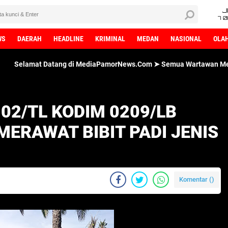
J
7 
WS
DAERAH
HEADLINE
KRIMINAL
MEDAN
NASIONAL
OLA
Datang di MediaPamorNews.Com ➤ Semua Wartawan MediaPamorNews.C
02/TL KODIM 0209/LB
MERAWAT BIBIT PADI JENIS
Komentar (
)