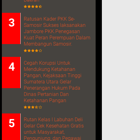
Ratusan Kader PKK Se-
Samosir Sukses laksanakan
Jambore PKK.Penegasan
Kuat Peran Perempuan Dalam
Membangun Samosir.
Cegah Korupsi Untuk
Mendukung Ketahanan
Pangan, Kejaksaan Tinggi
Sumatera Utara Gelar
Penerangan Hukum Pada
Dinas Pertanian Dan
Ketahanan Pangan
Rutan Kelas I Labuhan Deli
Gelar Cek Kesehatan Gratis
untuk Masyarakat,
Pengunjung, dan Pegawai