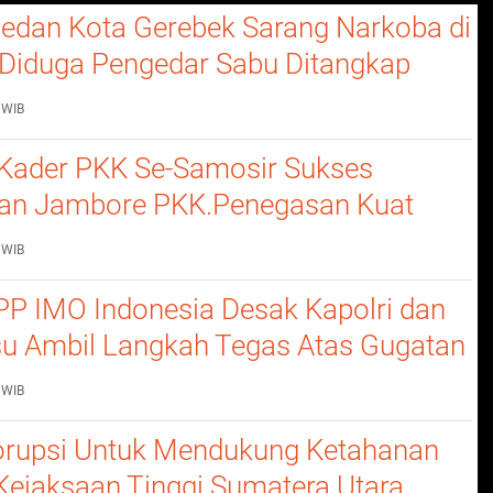
edan Kota Gerebek Sarang Narkoba di
, Diduga Pengedar Sabu Ditangkap
Barang Bukti
 WIB
Kader PKK Se-Samosir Sukses
an Jambore PKK.Penegasan Kuat
erempuan Dalam Membangun
 WIB
P IMO Indonesia Desak Kapolri dan
u Ambil Langkah Tegas Atas Gugatan
 WIB
rupsi Untuk Mendukung Ketahanan
Kejaksaan Tinggi Sumatera Utara