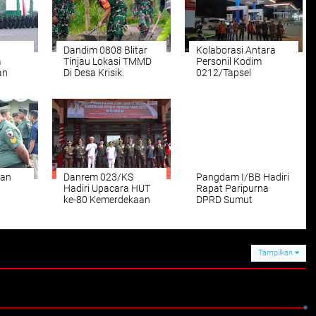
Dandim 0808 Blitar
Kolaborasi Antara
a
Tinjau Lokasi TMMD
Personil Kodim
an
Di Desa Krisik.
0212/Tapsel
RI-
Bersama Ormas
f
Kepemudaan Dalam
Patroli Gabungan
Ciptakan Rasa Aman
dan
Danrem 023/KS
Pangdam I/BB Hadiri
Hadiri Upacara HUT
Rapat Paripurna
ke-80 Kemerdekaan
DPRD Sumut
tif
RI di Kota Sibolga
Dengarkan Pidato
Kenegaraan Presiden
RI
Tampilkan