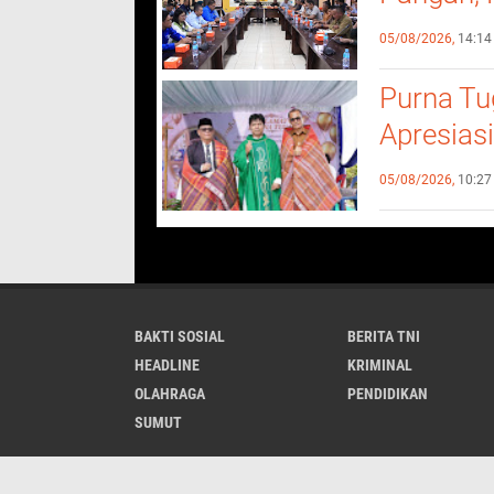
Gelar Pe
05/08/2026,
14:14
Pertania
Purna Tu
Apresiasi
Pendidik
05/08/2026,
10:27
BAKTI SOSIAL
BERITA TNI
HEADLINE
KRIMINAL
OLAHRAGA
PENDIDIKAN
SUMUT