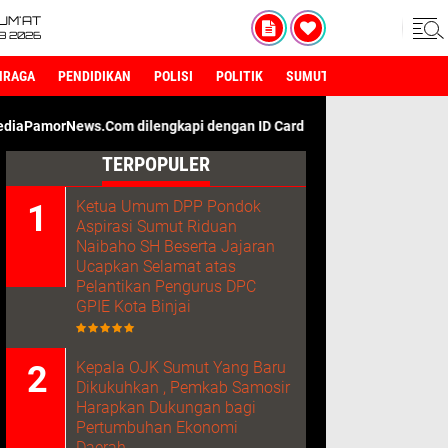
UM'AT
08 2026
HRAGA
PENDIDIKAN
POLISI
POLITIK
SUMUT
om dilengkapi dengan ID Card Wartawan. Kami Adalah Media Denga
TERPOPULER
Ketua Umum DPP Pondok
Aspirasi Sumut Riduan
Naibaho SH Beserta Jajaran
Ucapkan Selamat atas
Pelantikan Pengurus DPC
GPIE Kota Binjai
Kepala OJK Sumut Yang Baru
Dikukuhkan , Pemkab Samosir
Harapkan Dukungan bagi
Pertumbuhan Ekonomi
Daerah