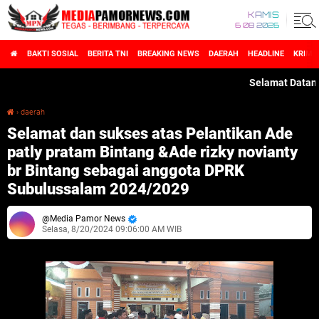
KAMIS
6 08 2026
BAKTI SOSIAL
BERITA TNI
BREAKING NEWS
DAERAH
HEADLINE
KRIMI
Selamat Datang di 
›
daerah
Selamat dan sukses atas Pelantikan Ade patly pratam Bintang &Ade rizky novianty br Bintang sebagai anggota DPRK Subulussalam 2024/2029
Selamat dan sukses atas Pelantikan Ade
patly pratam Bintang &Ade rizky novianty
br Bintang sebagai anggota DPRK
Subulussalam 2024/2029
Media Pamor News
Selasa, 8/20/2024 09:06:00 AM WIB