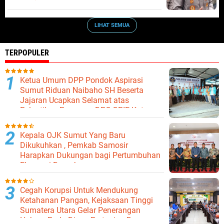
LIHAT SEMUA
TERPOPULER
Ketua Umum DPP Pondok Aspirasi
Sumut Riduan Naibaho SH Beserta
Jajaran Ucapkan Selamat atas
Pelantikan Pengurus DPC GPIE Kota
Binjai
Kepala OJK Sumut Yang Baru
Dikukuhkan , Pemkab Samosir
Harapkan Dukungan bagi Pertumbuhan
Ekonomi Daerah
Cegah Korupsi Untuk Mendukung
Ketahanan Pangan, Kejaksaan Tinggi
Sumatera Utara Gelar Penerangan
Hukum Pada Dinas Pertanian Dan