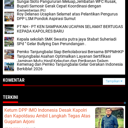
Sungai Sioto Pangururan Meluap,Jembatan WFC Rusak,
Bupati Samosir Gerak Cepat Koordinasi dengan
Kementerian PU
Roy Delanao Ucapkan Selamat atas Pelantikan Pengurus
DPP LSM Pondok Aspirasi Sumut
PT NH - PT KEN SAMPAIKAN UCAPAN SELAMAT BERTUGAS
KEPADA KAPOLRES BARU
Kepala sekolah SMK Swasta putra jaya Stabat Suheriadi
SPd " Gelar Bullying Dan Perundangan .
Pemko Tanjungbalai Siap Berkolaborasi Bersama BPPMHKP
Tanjungbalai Asahan Optimalkan Layanan Sertifikasi
Jaminan Mutu Hasil Kelautan dan Perikanan Dalam
Kemenag dan Pemko Tanjungbalai Gelar Gerakan Indonesia
Mendukung Program Prioritas Nasional KKP
Berkiblat 2026
KOMENTAR
Tampilkan
TERKINI
Ketum DPP IMO Indonesia Desak Kapolri
dan Kapoldasu Ambil Langkah Tegas Atas
Gugatan Arjoni