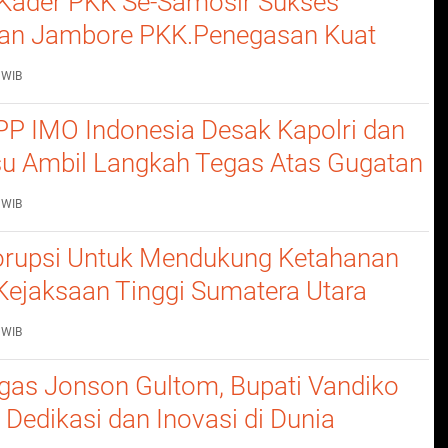
Kader PKK Se-Samosir Sukses
an Jambore PKK.Penegasan Kuat
erempuan Dalam Membangun
 WIB
P IMO Indonesia Desak Kapolri dan
u Ambil Langkah Tegas Atas Gugatan
 WIB
rupsi Untuk Mendukung Ketahanan
Kejaksaan Tinggi Sumatera Utara
nerangan Hukum Pada Dinas
 WIB
n Dan Ketahanan Pangan
gas Jonson Gultom, Bupati Vandiko
 Dedikasi dan Inovasi di Dunia