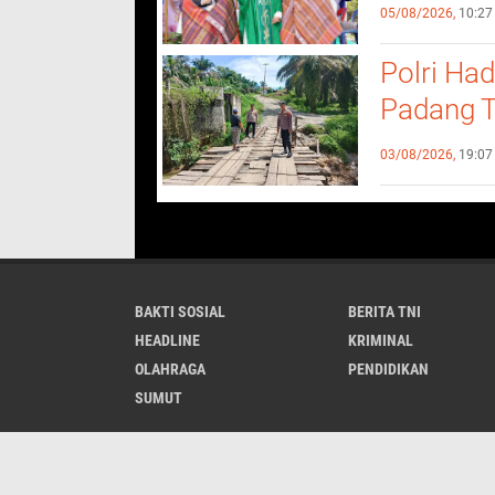
Pendidik
05/08/2026,
10:27
Polri Ha
Padang T
Bukit La
03/08/2026,
19:07
BAKTI SOSIAL
BERITA TNI
HEADLINE
KRIMINAL
OLAHRAGA
PENDIDIKAN
SUMUT