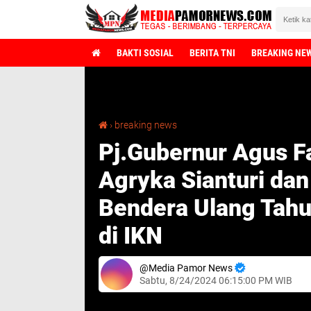
BAKTI SOSIAL
BERITA TNI
BREAKING NE
Pj.Gubernur Agus Fatoni," Sambut Violetha Agryka Sianturi dan Ibnu Aswan Pengibar Bendera Ulang Tahun ke 79 Republik Indonesia di IKN
›
breaking news
Pj.Gubernur Agus Fa
Agryka Sianturi da
Bendera Ulang Tahu
di IKN
Media Pamor News
Sabtu, 8/24/2024 06:15:00 PM WIB