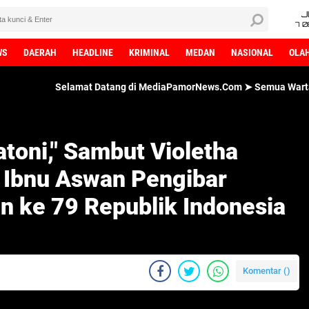
J
7 
WS
DAERAH
HEADLINE
KRIMINAL
MEDAN
NASIONAL
OLA
Selamat Datang di MediaPamorNews.Com ➤ Semua Wartawan MediaPa
toni," Sambut Violetha
n Ibnu Aswan Pengibar
n ke 79 Republik Indonesia
Komentar (
)