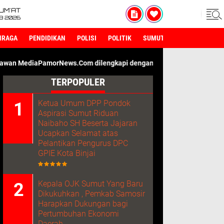
UM'AT
08 2026
HRAGA
PENDIDIKAN
POLISI
POLITIK
SUMUT
morNews.Com dilengkapi dengan ID Card Wartawan. Kami Adalah Me
TERPOPULER
Ketua Umum DPP Pondok
Aspirasi Sumut Riduan
Naibaho SH Beserta Jajaran
Ucapkan Selamat atas
Pelantikan Pengurus DPC
GPIE Kota Binjai
Kepala OJK Sumut Yang Baru
Dikukuhkan , Pemkab Samosir
Harapkan Dukungan bagi
Pertumbuhan Ekonomi
Daerah