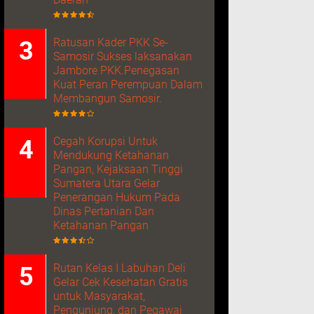
Ratusan Kader PKK Se-
Samosir Sukses laksanakan
Jambore PKK.Penegasan
Kuat Peran Perempuan Dalam
Membangun Samosir.
Cegah Korupsi Untuk
Mendukung Ketahanan
Pangan, Kejaksaan Tinggi
Sumatera Utara Gelar
Penerangan Hukum Pada
Dinas Pertanian Dan
Ketahanan Pangan
Rutan Kelas I Labuhan Deli
Gelar Cek Kesehatan Gratis
untuk Masyarakat,
Pengunjung, dan Pegawai