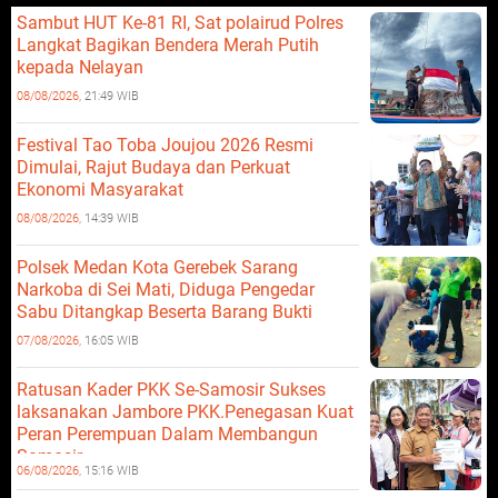
Sambut HUT Ke-81 RI, Sat polairud Polres
Langkat Bagikan Bendera Merah Putih
kepada Nelayan
08/08/2026,
21:49 WIB
Festival Tao Toba Joujou 2026 Resmi
Dimulai, Rajut Budaya dan Perkuat
Ekonomi Masyarakat
08/08/2026,
14:39 WIB
Polsek Medan Kota Gerebek Sarang
Narkoba di Sei Mati, Diduga Pengedar
Sabu Ditangkap Beserta Barang Bukti
07/08/2026,
16:05 WIB
Ratusan Kader PKK Se-Samosir Sukses
laksanakan Jambore PKK.Penegasan Kuat
Peran Perempuan Dalam Membangun
Samosir.
06/08/2026,
15:16 WIB