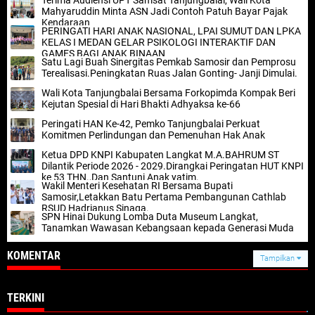
Terima Audiensi UPT Samsat Tanjungbalai, Wali Kota
Mahyaruddin Minta ASN Jadi Contoh Patuh Bayar Pajak
Kendaraan
PERINGATI HARI ANAK NASIONAL, LPAI SUMUT DAN LPKA
KELAS I MEDAN GELAR PSIKOLOGI INTERAKTIF DAN
GAMES BAGI ANAK BINAAN
Satu Lagi Buah Sinergitas Pemkab Samosir dan Pemprosu
Terealisasi.Peningkatan Ruas Jalan Gonting- Janji Dimulai.
Wali Kota Tanjungbalai Bersama Forkopimda Kompak Beri
Kejutan Spesial di Hari Bhakti Adhyaksa ke-66
Peringati HAN Ke-42, Pemko Tanjungbalai Perkuat
Komitmen Perlindungan dan Pemenuhan Hak Anak
Ketua DPD KNPI Kabupaten Langkat M.A.BAHRUM ST
Dilantik Periode 2026 - 2029.Dirangkai Peringatan HUT KNPI
ke 53 THN.,Dan Santuni Anak yatim.
Wakil Menteri Kesehatan RI Bersama Bupati
Samosir,Letakkan Batu Pertama Pembangunan Cathlab
RSUD Hadrianus Sinaga.
SPN Hinai Dukung Lomba Duta Museum Langkat,
Tanamkan Wawasan Kebangsaan kepada Generasi Muda
KOMENTAR
Tampilkan
TERKINI