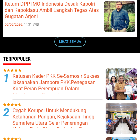
Ketum DPP IMO Indonesia Desak Kapolri
dan Kapoldasu Ambil Langkah Tegas Atas
Gugatan Arjoni
05/08/2026,
14:31 WIB
LIHAT SEMUA
TERPOPULER
Ratusan Kader PKK Se-Samosir Sukses
laksanakan Jambore PKK.Penegasan
Kuat Peran Perempuan Dalam
Membangun Samosir.
Cegah Korupsi Untuk Mendukung
Ketahanan Pangan, Kejaksaan Tinggi
Sumatera Utara Gelar Penerangan
Hukum Pada Dinas Pertanian Dan
Ketahanan Pangan