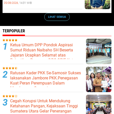
05/08/2026,
14:31 WIB
LIHAT SEMUA
TERPOPULER
Ketua Umum DPP Pondok Aspirasi
Sumut Riduan Naibaho SH Beserta
Jajaran Ucapkan Selamat atas
Pelantikan Pengurus DPC GPIE Kota
Binjai
Ratusan Kader PKK Se-Samosir Sukses
laksanakan Jambore PKK.Penegasan
Kuat Peran Perempuan Dalam
Membangun Samosir.
Cegah Korupsi Untuk Mendukung
Ketahanan Pangan, Kejaksaan Tinggi
Sumatera Utara Gelar Penerangan