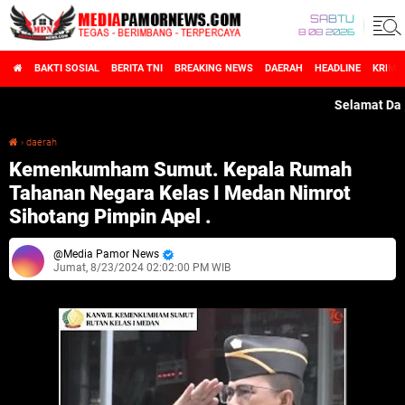
SABTU
8 08 2026
BAKTI SOSIAL
BERITA TNI
BREAKING NEWS
DAERAH
HEADLINE
KRIMI
Selamat Datang d
›
daerah
Kemenkumham Sumut. Kepala Rumah Tahanan Negara Kelas I Medan Nimrot Sihotang Pimpin Apel .
Kemenkumham Sumut. Kepala Rumah
Tahanan Negara Kelas I Medan Nimrot
Sihotang Pimpin Apel .
Media Pamor News
Jumat, 8/23/2024 02:02:00 PM WIB