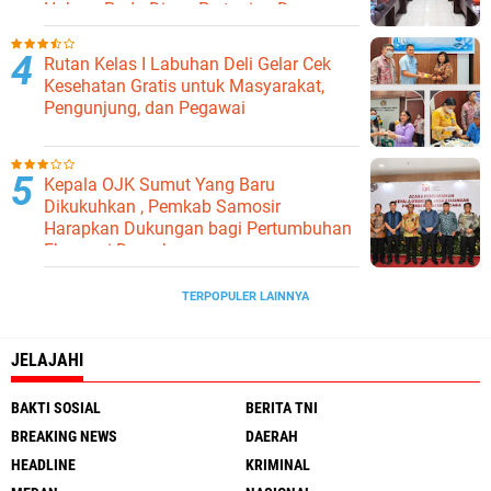
Hukum Pada Dinas Pertanian Dan
Ketahanan Pangan
Rutan Kelas I Labuhan Deli Gelar Cek
Kesehatan Gratis untuk Masyarakat,
Pengunjung, dan Pegawai
Kepala OJK Sumut Yang Baru
Dikukuhkan , Pemkab Samosir
Harapkan Dukungan bagi Pertumbuhan
Ekonomi Daerah
TERPOPULER LAINNYA
JELAJAHI
BAKTI SOSIAL
BERITA TNI
BREAKING NEWS
DAERAH
HEADLINE
KRIMINAL