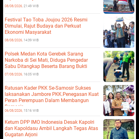
08/08/2026,
21:49 WIB
Festival Tao Toba Joujou 2026 Resmi
Dimulai, Rajut Budaya dan Perkuat
Ekonomi Masyarakat
08/08/2026,
14:39 WIB
Polsek Medan Kota Gerebek Sarang
Narkoba di Sei Mati, Diduga Pengedar
Sabu Ditangkap Beserta Barang Bukti
07/08/2026,
16:05 WIB
Ratusan Kader PKK Se-Samosir Sukses
laksanakan Jambore PKK.Penegasan Kuat
Peran Perempuan Dalam Membangun
Samosir.
06/08/2026,
15:16 WIB
Ketum DPP IMO Indonesia Desak Kapolri
dan Kapoldasu Ambil Langkah Tegas Atas
Gugatan Arjoni