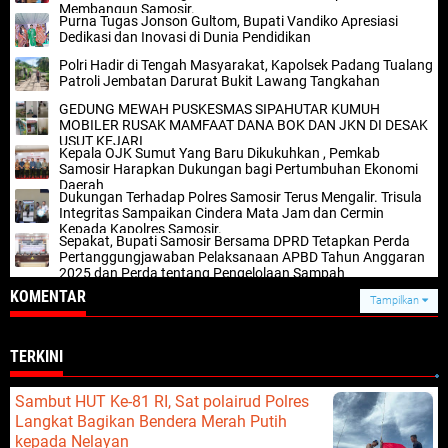
Membangun Samosir.
Purna Tugas Jonson Gultom, Bupati Vandiko Apresiasi
Dedikasi dan Inovasi di Dunia Pendidikan
Polri Hadir di Tengah Masyarakat, Kapolsek Padang Tualang
Patroli Jembatan Darurat Bukit Lawang Tangkahan
GEDUNG MEWAH PUSKESMAS SIPAHUTAR KUMUH
MOBILER RUSAK MAMFAAT DANA BOK DAN JKN DI DESAK
USUT KEJARI
Kepala OJK Sumut Yang Baru Dikukuhkan , Pemkab
Samosir Harapkan Dukungan bagi Pertumbuhan Ekonomi
Daerah
Dukungan Terhadap Polres Samosir Terus Mengalir. Trisula
Integritas Sampaikan Cindera Mata Jam dan Cermin
Kepada Kapolres Samosir.
Sepakat, Bupati Samosir Bersama DPRD Tetapkan Perda
Pertanggungjawaban Pelaksanaan APBD Tahun Anggaran
2025 dan Perda tentang Pengelolaan Sampah
KOMENTAR
Tampilkan
TERKINI
Sambut HUT Ke-81 RI, Sat polairud Polres
Langkat Bagikan Bendera Merah Putih
kepada Nelayan