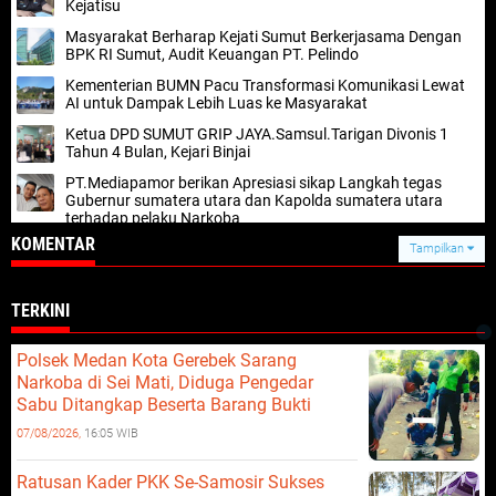
Kejatisu
Masyarakat Berharap Kejati Sumut Berkerjasama Dengan
BPK RI Sumut, Audit Keuangan PT. Pelindo
Kementerian BUMN Pacu Transformasi Komunikasi Lewat
AI untuk Dampak Lebih Luas ke Masyarakat
Ketua DPD SUMUT GRIP JAYA.Samsul.Tarigan Divonis 1
Tahun 4 Bulan, Kejari Binjai
PT.Mediapamor berikan Apresiasi sikap Langkah tegas
Gubernur sumatera utara dan Kapolda sumatera utara
terhadap pelaku Narkoba
KOMENTAR
Tampilkan
TERKINI
Polsek Medan Kota Gerebek Sarang
Narkoba di Sei Mati, Diduga Pengedar
Sabu Ditangkap Beserta Barang Bukti
07/08/2026,
16:05 WIB
Ratusan Kader PKK Se-Samosir Sukses