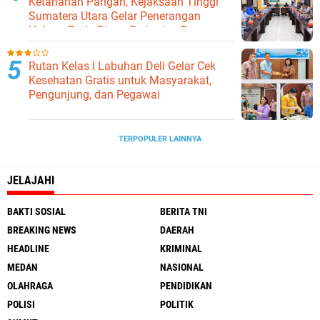
Ketahanan Pangan, Kejaksaan Tinggi
Sumatera Utara Gelar Penerangan
Hukum Pada Dinas Pertanian Dan
Ketahanan Pangan
Rutan Kelas I Labuhan Deli Gelar Cek
Kesehatan Gratis untuk Masyarakat,
Pengunjung, dan Pegawai
TERPOPULER LAINNYA
JELAJAHI
BAKTI SOSIAL
BERITA TNI
BREAKING NEWS
DAERAH
HEADLINE
KRIMINAL
MEDAN
NASIONAL
OLAHRAGA
PENDIDIKAN
POLISI
POLITIK