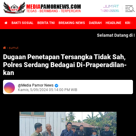
JUM'AT
7 08 2026
BAKTI SOSIAL
BERITA TNI
BREAKING NEWS
DAERAH
HEADLINE
KRIMI
Selamat Datang di MediaP
›
sumut
Dugaan Penetapan Tersangka Tidak Sah, Polres Serdang Bedagai Di-Praperadilan-kan
Dugaan Penetapan Tersangka Tidak Sah,
Polres Serdang Bedagai Di-Praperadilan-
kan
Media Pamor News
Kamis, 5/09/2024 05:14:00 PM WIB