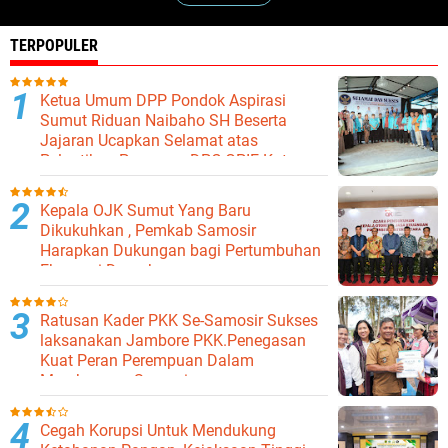
TERPOPULER
Ketua Umum DPP Pondok Aspirasi
Sumut Riduan Naibaho SH Beserta
Jajaran Ucapkan Selamat atas
Pelantikan Pengurus DPC GPIE Kota
Binjai
Kepala OJK Sumut Yang Baru
Dikukuhkan , Pemkab Samosir
Harapkan Dukungan bagi Pertumbuhan
Ekonomi Daerah
Ratusan Kader PKK Se-Samosir Sukses
laksanakan Jambore PKK.Penegasan
Kuat Peran Perempuan Dalam
Membangun Samosir.
Cegah Korupsi Untuk Mendukung